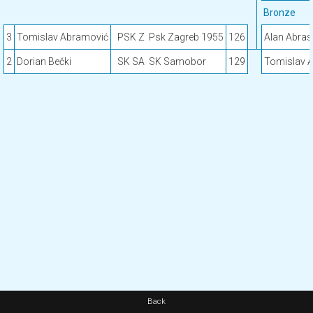
Bronze
3
Tomislav Abramović
PSK Z
Psk Zagreb 1955
126
Alan Abras
2
Dorian Bečki
SK SA
SK Samobor
129
Tomislav 
Back