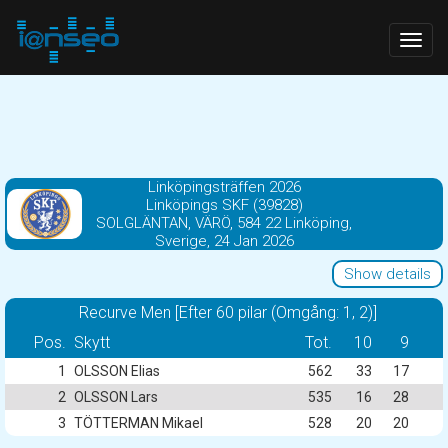
Togg
navig
Linköpingsträffen 2026
Linköpings SKF (39828)
SOLGLÄNTAN, VÄRÖ, 584 22 Linköping,
Sverige, 24 Jan 2026
Show details
Recurve Men [Efter 60 pilar (Omgång: 1, 2)]
Pos.
Skytt
Tot.
10
9
1
OLSSON Elias
562
33
17
2
OLSSON Lars
535
16
28
3
TÖTTERMAN Mikael
528
20
20