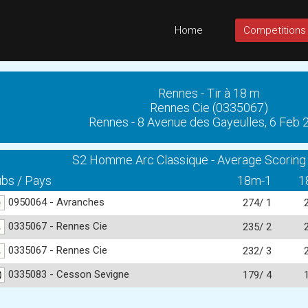
Home
Competitions
Rennes - Tir à 18 m
Rennes Cie (0335067)
Rennes - 8 Avenue des Gayeulles, 6 Feb 
S2 Homme Arc Classique - Average Scoring
ubs / Pays
18m-1
1
0950064 - Avranches
274/ 1
0335067 - Rennes Cie
235/ 2
0335067 - Rennes Cie
232/ 3
0335083 - Cesson Sevigne
179/ 4