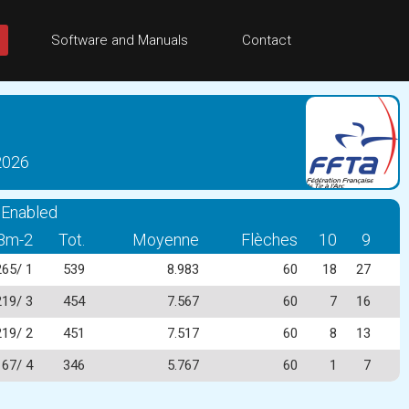
Software and Manuals
Contact
2026
 Enabled
8m-2
Tot.
Moyenne
Flèches
10
9
265/ 1
539
8.983
60
18
27
219/ 3
454
7.567
60
7
16
219/ 2
451
7.517
60
8
13
167/ 4
346
5.767
60
1
7