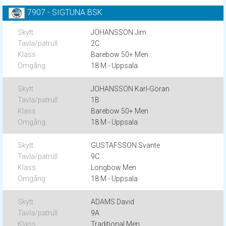
7907 - SIGTUNA BSK
JOHANSSON Jim
2C
Barebow 50+ Men
18 M - Uppsala
JOHANSSON Karl-Göran
1B
Barebow 50+ Men
18 M - Uppsala
GUSTAFSSON Svante
9C
Longbow Men
18 M - Uppsala
ADAMS David
9A
Traditional Men