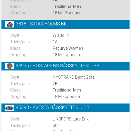
7A
Traditional Men
18 M - Borlänge
3818 - STOCKHOLMS BK
WU Jolin
1A
Recurve Women
18 M - Uppsala
44935 - ROSLAGENS BÅGSKYTTEKLUBB
NYSTRAND Bernt Göte
7B
Traditional Men
18 M - Uppsala
45393 - AVESTA BÅGSKYTTEKLUBB
LINDFORS Lars-Erik
5C