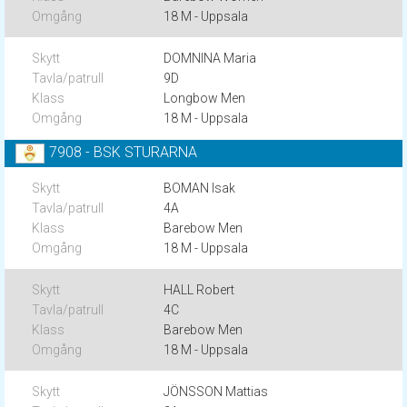
18 M - Uppsala
DOMNINA Maria
9D
Longbow Men
18 M - Uppsala
7908 - BSK STURARNA
BOMAN Isak
4A
Barebow Men
18 M - Uppsala
HALL Robert
4C
Barebow Men
18 M - Uppsala
JÖNSSON Mattias