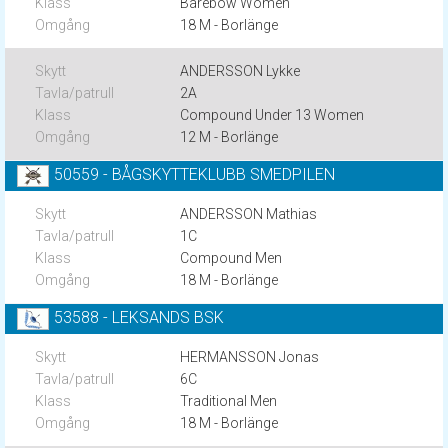
Barebow Women
18 M - Borlänge
ANDERSSON Lykke
2A
Compound Under 13 Women
12 M - Borlänge
50559 - BÅGSKYTTEKLUBB SMEDPILEN
ANDERSSON Mathias
1C
Compound Men
18 M - Borlänge
53588 - LEKSANDS BSK
HERMANSSON Jonas
6C
Traditional Men
18 M - Borlänge