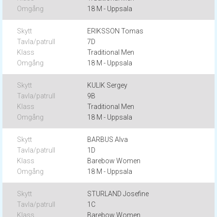
18 M - Uppsala
ERIKSSON Tomas
7D
Traditional Men
18 M - Uppsala
KULIK Sergey
9B
Traditional Men
18 M - Uppsala
BARBUS Alva
1D
Barebow Women
18 M - Uppsala
STURLAND Josefine
1C
Barebow Women