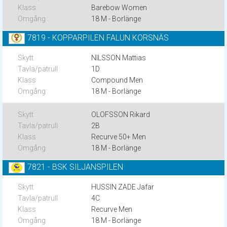
Barebow Women
18 M - Borlänge
7819 - KOPPARPILEN FALUN KORSNÄS
NILSSON Mattias
1D
Compound Men
18 M - Borlänge
OLOFSSON Rikard
2B
Recurve 50+ Men
18 M - Borlänge
7821 - BSK SILJANSPILEN
HUSSIN ZADE Jafar
4C
Recurve Men
18 M - Borlänge