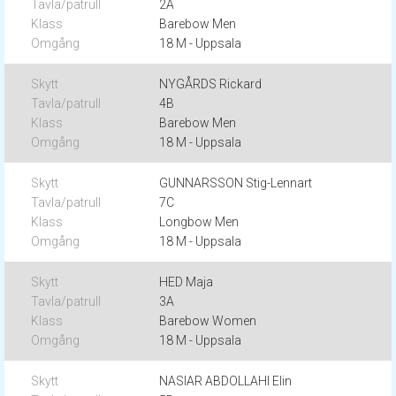
2A
Barebow Men
18 M - Uppsala
NYGÅRDS Rickard
4B
Barebow Men
18 M - Uppsala
GUNNARSSON Stig-Lennart
7C
Longbow Men
18 M - Uppsala
HED Maja
3A
Barebow Women
18 M - Uppsala
NASIAR ABDOLLAHI Elin