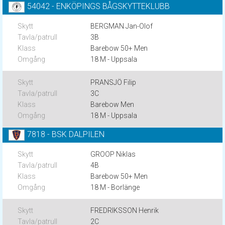
54042 - ENKÖPINGS BÅGSKYTTEKLUBB
BERGMAN Jan-Olof
3B
Barebow 50+ Men
18 M - Uppsala
PRANSJÖ Filip
3C
Barebow Men
18 M - Uppsala
7818 - BSK DALPILEN
GROOP Niklas
4B
Barebow 50+ Men
18 M - Borlänge
FREDRIKSSON Henrik
2C