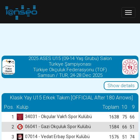
Togg
navig
2025 ASES U15 (09-14 Yaş Grubu) Salon
Türkiye Şampiyonası
Türkiye Okçuluk Federasyonu (TOF)
Samsun / TUR, 24-28 Dec 2025
Show details
Klasik Yay U15 Erkek Takım [OFFICIAL After 180 Arrows]
Pos.
Kulüp
Toplam
10
9
34031 - Okçular Vakfı Spor Kulübü
1
1638
75
66
06041 - Gazi Okçuluk Spor Kulübü
2
1584
66
51
07014 - Vedat Erbay Spor Kulübü
3
1576
51
74