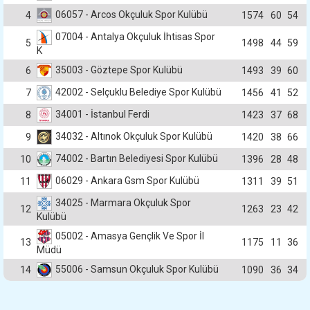
06057 - Arcos Okçuluk Spor Kulübü
4
1574
60
54
07004 - Antalya Okçuluk İhtisas Spor
5
1498
44
59
K
35003 - Göztepe Spor Kulübü
6
1493
39
60
42002 - Selçuklu Belediye Spor Kulübü
7
1456
41
52
34001 - İstanbul Ferdi
8
1423
37
68
34032 - Altınok Okçuluk Spor Kulübü
9
1420
38
66
74002 - Bartın Belediyesi Spor Kulübü
10
1396
28
48
06029 - Ankara Gsm Spor Kulübü
11
1311
39
51
34025 - Marmara Okçuluk Spor
12
1263
23
42
Kulübü
05002 - Amasya Gençlik Ve Spor İl
13
1175
11
36
Müdü
55006 - Samsun Okçuluk Spor Kulübü
14
1090
36
34