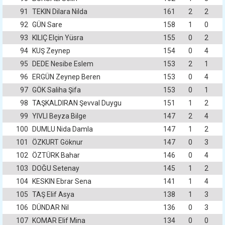
91
TEKIN Dilara Nilda
161
2
2
92
GÜN Sare
158
1
0
93
KILIÇ Elçin Yüsra
155
0
2
94
KUŞ Zeynep
154
0
4
95
DEDE Nesibe Eslem
153
2
1
96
ERGÜN Zeynep Beren
153
0
4
97
GÖK Saliha Şifa
153
0
1
98
TAŞKALDIRAN Şevval Duygu
151
1
2
99
YIVLI Beyza Bilge
147
2
4
100
DUMLU Nida Damla
147
1
2
101
ÖZKURT Göknur
147
0
3
102
ÖZTÜRK Bahar
146
0
4
103
DOĞU Setenay
145
1
2
104
KESKIN Ebrar Sena
141
1
4
105
TAŞ Elif Asya
138
1
3
106
DÜNDAR Nil
136
0
3
107
KOMAR Elif Mina
134
0
0