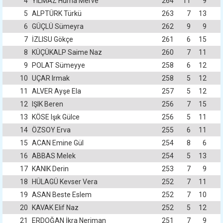
4
YILMAZ Hüma Merve
264
11
9
5
ALPTÜRK Türkü
263
7
13
6
GÜÇLÜ Sümeyra
262
9
9
7
İZLISU Gökçe
261
6
15
8
KÜÇÜKALP Saime Naz
260
7
11
9
POLAT Sümeyye
258
6
12
10
UÇAR Irmak
258
5
12
11
ALVER Ayşe Ela
257
5
12
12
IŞIK Beren
256
7
15
13
KÖSE Işık Gülce
256
5
11
14
ÖZSOY Erva
255
6
11
15
ACAN Emine Gül
254
8
6
16
ABBAS Melek
254
5
13
17
KANIK Derin
253
7
9
18
HÜLAGÜ Kevser Vera
252
7
11
19
ASAN Beste Eslem
252
7
10
20
KAVAK Elif Naz
252
5
12
21
ERDOĞAN İkra Neriman
251
7
9