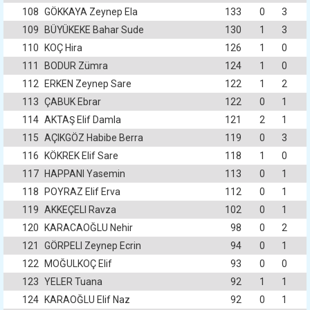
108
GÖKKAYA Zeynep Ela
133
0
3
109
BÜYÜKEKE Bahar Sude
130
1
3
110
KOÇ Hira
126
1
0
111
BODUR Zümra
124
1
0
112
ERKEN Zeynep Sare
122
1
2
113
ÇABUK Ebrar
122
0
1
114
AKTAŞ Elif Damla
121
2
1
115
AÇIKGÖZ Habibe Berra
119
0
3
116
KÖKREK Elif Sare
118
1
0
117
HAPPANI Yasemin
113
0
1
118
POYRAZ Elif Erva
112
0
1
119
AKKEÇELI Ravza
102
0
1
120
KARACAOĞLU Nehir
98
0
2
121
GÖRPELI Zeynep Ecrin
94
0
1
122
MOĞULKOÇ Elif
93
0
0
123
YELER Tuana
92
1
1
124
KARAOĞLU Elif Naz
92
0
1