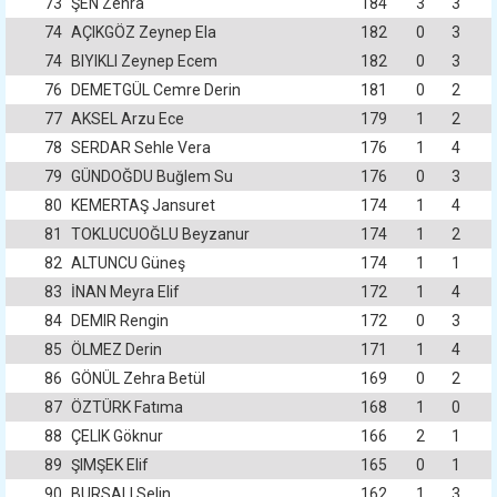
73
ŞEN Zehra
184
3
3
74
AÇIKGÖZ Zeynep Ela
182
0
3
74
BIYIKLI Zeynep Ecem
182
0
3
76
DEMETGÜL Cemre Derin
181
0
2
77
AKSEL Arzu Ece
179
1
2
78
SERDAR Sehle Vera
176
1
4
79
GÜNDOĞDU Buğlem Su
176
0
3
80
KEMERTAŞ Jansuret
174
1
4
81
TOKLUCUOĞLU Beyzanur
174
1
2
82
ALTUNCU Güneş
174
1
1
83
İNAN Meyra Elif
172
1
4
84
DEMIR Rengin
172
0
3
85
ÖLMEZ Derin
171
1
4
86
GÖNÜL Zehra Betül
169
0
2
87
ÖZTÜRK Fatıma
168
1
0
88
ÇELIK Göknur
166
2
1
89
ŞIMŞEK Elif
165
0
1
90
BURSALI Selin
162
1
3