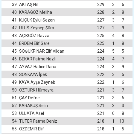
39
AKTAŞ Nil
229
3
6
40
KARAGÖZ Meliha
228
2
8
41
KÜÇÜK Eylül Sezen
227
3
7
42
ULUS Zeynep Şûra
227
2
9
43
AÇIKGÖZ Ravza
225
4
8
44
ERDEM Elif Sare
225
1
8
45
SOĞUKPINAR Elif Vildan
224
5
5
46
BEKAR Fatma Nazlı
224
4
7
47
AYVAZ Hatice Rana
224
3
9
48
SONKAYA İpek
222
3
5
49
KAYA Ayşe Zeyneb
222
1
6
50
ÖZTÜRK Hümeyra
221
3
7
51
ÇAY Defne
221
3
6
52
KARAKUŞ Selin
221
3
3
53
ULUATA Asel
221
0
8
54
TÜTER Fatma Deniz
218
1
13
55
ÖZDEMIR Elif
218
1
5