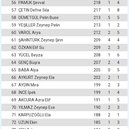
56
PAMUK Şevval
218
1
4
57
ÇETIN Defne Sıla
217
1
8
58
DEMETGÜL Pelin Buse
213
5
5
59
YEŞILLER Zeynep Pelin
213
1
2
60
VAROL Arya
212
2
5
61
ŞAHINTÜRK Zeynep Şirin
209
4
4
62
ÖZKAN Elif Su
209
2
3
63
YÜCEL Beyza
208
1
6
64
GENÇ Büşra
207
2
4
65
BABA Alya
205
0
5
66
AYKURT Zeynep Ela
202
2
1
67
AYDIN Mira
199
2
3
68
İNCE İpek
199
1
4
69
AKCURA Azra Elif
191
1
5
70
YILMAZ Zeynep Ece
190
2
3
71
KARPUZOĞLU Ela
188
2
1
72
UZUN Ekin
185
1
3