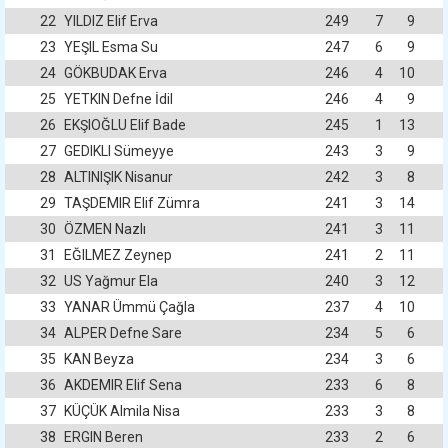
22
YILDIZ Elif Erva
249
7
9
23
YEŞIL Esma Su
247
6
9
24
GÖKBUDAK Erva
246
4
10
25
YETKIN Defne İdil
246
4
9
26
EKŞIOĞLU Elif Bade
245
1
13
27
GEDIKLI Sümeyye
243
3
9
28
ALTINIŞIK Nisanur
242
3
8
29
TAŞDEMIR Elif Zümra
241
3
14
30
ÖZMEN Nazlı
241
3
11
31
EĞILMEZ Zeynep
241
2
11
32
US Yağmur Ela
240
3
12
33
YANAR Ümmü Çağla
237
4
10
34
ALPER Defne Sare
234
5
6
35
KAN Beyza
234
3
6
36
AKDEMIR Elif Sena
233
6
8
37
KÜÇÜK Almila Nisa
233
3
8
38
ERGIN Beren
233
2
6