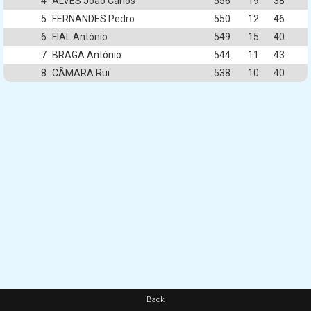
4
ALVES João Carlos
556
19
38
5
FERNANDES Pedro
550
12
46
6
FIAL António
549
15
40
7
BRAGA António
544
11
43
8
CÂMARA Rui
538
10
40
Back