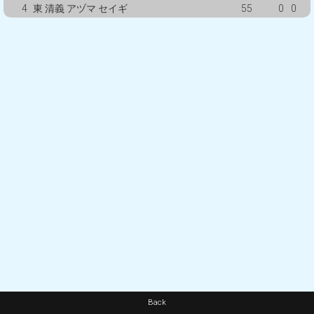
4
東 清義 アヅマ セイギ
55
0
0
Back