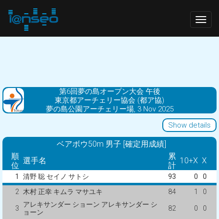
Togg
navig
第6回夢の島オープン大会 午後
東京都アーチェリー協会 (都ア協)
夢の島公園アーチェリー場, 3 Nov 2025
Show details
ベアボウ50m 男子 [確定用成績]
順
累
選手名
10+X
X
位
計
1
清野 聡 セイノ サトシ
93
0
0
2
木村 正幸 キムラ マサユキ
84
1
0
アレキサンダー ショーン アレキサンダー シ
3
82
0
0
ョーン