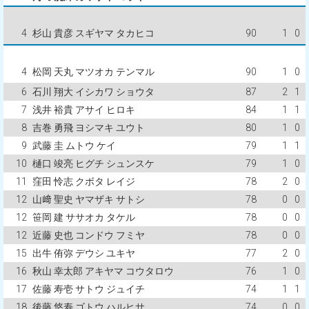
4
杉山 貴彦 スギヤマ タカヒコ
90
1
0
4
松岡 天丸 マツオカ テンマル
90
1
0
6
石川 翔大 イシカワ ショウタ
87
2
1
7
浅井 裕貴 アサイ ヒロキ
84
1
1
8
吉巻 勇飛 ヨシマキ ユウト
80
1
0
9
武藤 圭 ムトウ ケイ
79
1
1
10
樋口 竣亮 ヒグチ シュンスケ
79
1
0
11
窪田 怜志 クボタ レイジ
78
2
0
12
山﨑 聖史 ヤマザキ サトシ
78
0
0
12
笹岡 建 ササオカ タケル
78
0
0
12
近藤 史也 コンドウ フミヤ
78
0
0
15
出牛 侑弥 デウシ ユキヤ
77
2
0
16
秋山 幸太郎 アキヤマ コウタロウ
76
1
0
17
佐藤 寿壱 サトウ ジュイチ
74
1
1
18
後藤 悠寿 ゴトウ ハルヒサ
74
0
0