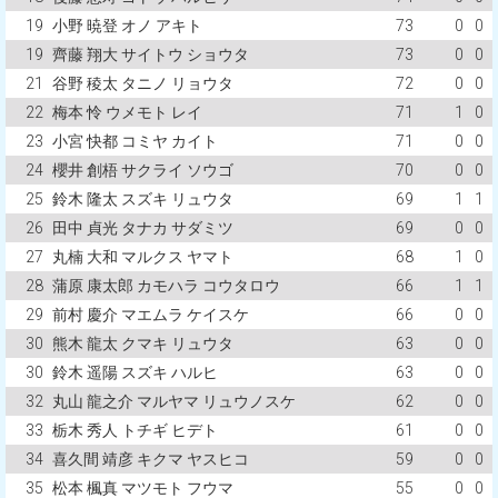
19
小野 暁登 オノ アキト
73
0
0
19
齊藤 翔大 サイトウ ショウタ
73
0
0
21
谷野 稜太 タニノ リョウタ
72
0
0
22
梅本 怜 ウメモト レイ
71
1
0
23
小宮 快都 コミヤ カイト
71
0
0
24
櫻井 創梧 サクライ ソウゴ
70
0
0
25
鈴木 隆太 スズキ リュウタ
69
1
1
26
田中 貞光 タナカ サダミツ
69
0
0
27
丸楠 大和 マルクス ヤマト
68
1
0
28
蒲原 康太郎 カモハラ コウタロウ
66
1
1
29
前村 慶介 マエムラ ケイスケ
66
0
0
30
熊木 龍太 クマキ リュウタ
63
0
0
30
鈴木 遥陽 スズキ ハルヒ
63
0
0
32
丸山 龍之介 マルヤマ リュウノスケ
62
0
0
33
栃木 秀人 トチギ ヒデト
61
0
0
34
喜久間 靖彦 キクマ ヤスヒコ
59
0
0
35
松本 楓真 マツモト フウマ
55
0
0