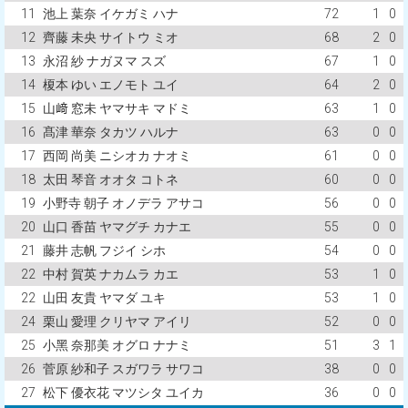
11
池上 葉奈 イケガミ ハナ
72
1
0
12
齊藤 未央 サイトウ ミオ
68
2
0
13
永沼 紗 ナガヌマ スズ
67
1
0
14
榎本 ゆい エノモト ユイ
64
2
0
15
山﨑 窓未 ヤマサキ マドミ
63
1
0
16
髙津 華奈 タカツ ハルナ
63
0
0
17
西岡 尚美 ニシオカ ナオミ
61
0
0
18
太田 琴音 オオタ コトネ
60
0
0
19
小野寺 朝子 オノデラ アサコ
56
0
0
20
山口 香苗 ヤマグチ カナエ
55
0
0
21
藤井 志帆 フジイ シホ
54
0
0
22
中村 賀英 ナカムラ カエ
53
1
0
22
山田 友貴 ヤマダ ユキ
53
1
0
24
栗山 愛理 クリヤマ アイリ
52
0
0
25
小黑 奈那美 オグロ ナナミ
51
3
1
26
菅原 紗和子 スガワラ サワコ
38
0
0
27
松下 優衣花 マツシタ ユイカ
36
0
0