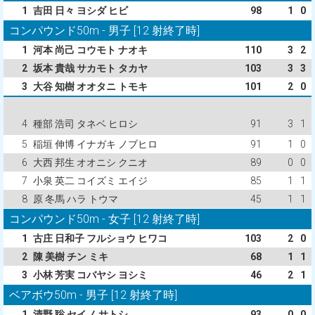
1
吉田 日々 ヨシダ ヒビ
98
1
0
コンパウンド50m - 男子 [12 射終了時]
1
河本 尚己 コウモト ナオキ
110
3
2
2
坂本 貴哉 サカモト タカヤ
103
3
3
3
大谷 知樹 オオタニ トモキ
101
2
0
4
種部 浩司 タネベ ヒロシ
91
3
1
5
稲垣 伸博 イナガキ ノブヒロ
91
1
0
6
大西 邦生 オオニシ クニオ
89
0
0
7
小泉 英二 コイズミ エイジ
85
1
1
8
原 冬馬 ハラ トウマ
45
1
1
コンパウンド50m - 女子 [12 射終了時]
1
古庄 日和子 フルショウ ヒワコ
103
2
0
2
陳 美樹 チン ミキ
68
1
1
3
小林 芳実 コバヤシ ヨシミ
46
2
1
ベアボウ50m - 男子 [12 射終了時]
1
清野 聡 セイノ サトシ
93
0
0