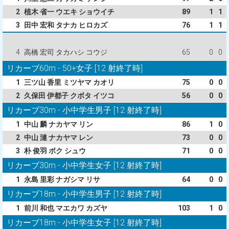
2
植木 省一 ウエキ ショウイチ
89
1
1
3
田中 宏和 タナカ ヒロカズ
76
1
1
4
高橋 宏司 タカハシ コウジ
65
0
0
リカーブ60m - 50+女子 [12 射終了時]
1
三ツ山 香里 ミツヤマ カオリ
75
0
0
2
久保田 伊都子 クボタ イツコ
56
0
0
リカーブ30m - 小中学生男子 [12 射終了時]
1
中山 麟 ナカヤマ リン
86
1
0
2
中山 漣 ナカヤマ レン
73
0
0
3
朴 俊羽 ボク シュウ
71
0
0
リカーブ30m - 小中学生女子 [12 射終了時]
1
永島 里彩 ナガシマ リサ
64
0
0
リカーブ18m - 小中学生男子 [12 射終了時]
1
前川 和也 マエカワ カズヤ
103
1
0
リカーブ18m - 小中学生女子 [12 射終了時]