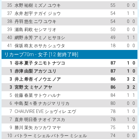
35
水野 祐樹 ミズノ ユウキ
55
0
0
37
永井 恕宇 ナガイ ジョウ
54
1
1
38
丹羽 悠生 ニワ ユウキ
54
0
0
39
瀬島 莉欧 セシマ リオ
50
0
0
40
網野 永芳 アミノ ヒサヨシ
49
1
1
41
保坂 柊太 ホサカ シュウタ
18
0
0
リカーブ70m - 女子 [12 射終了時]
1
谷本 夏子 タニモト ナツコ
87
1
0
1
赤津 由梨 アカツ ユリ
87
1
0
3
井上 希杏 イノウエ ノア
86
3
2
3
宮野 文 ミヤノ アヤ
86
3
2
5
佐藤 春菜 サトウ ハルナ
84
1
1
6
中島 梨々香 ナカジマ リリカ
80
0
0
7
CHAUVIRE EVE ショヴィレ エヴ
78
1
0
7
直井 明日香 ナオイ アスカ
78
1
0
9
勝川 茉矢 カツカワ マヤ
75
1
0
10
バトラー ミシェル バトラー ミシェル
74
0
0