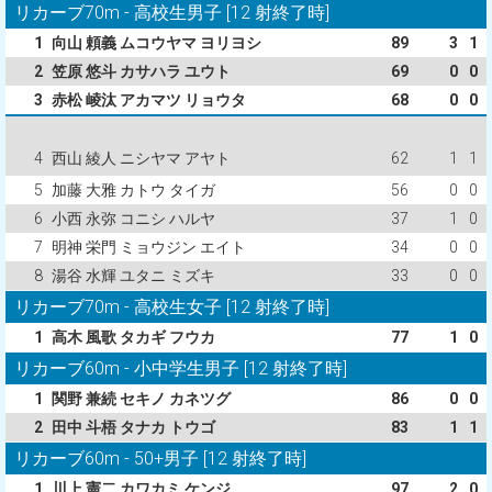
リカーブ70m - 高校生男子 [12 射終了時]
1
向山 頼義 ムコウヤマ ヨリヨシ
89
3
1
2
笠原 悠斗 カサハラ ユウト
69
0
0
3
赤松 崚汰 アカマツ リョウタ
68
0
0
4
西山 綾人 ニシヤマ アヤト
62
1
1
5
加藤 大雅 カトウ タイガ
56
0
0
6
小西 永弥 コニシ ハルヤ
37
1
0
7
明神 栄門 ミョウジン エイト
34
0
0
8
湯谷 水輝 ユタニ ミズキ
33
0
0
リカーブ70m - 高校生女子 [12 射終了時]
1
高木 風歌 タカギ フウカ
77
1
0
リカーブ60m - 小中学生男子 [12 射終了時]
1
関野 兼続 セキノ カネツグ
86
0
0
2
田中 斗梧 タナカ トウゴ
83
1
1
リカーブ60m - 50+男子 [12 射終了時]
1
川上 憲二 カワカミ ケンジ
97
2
0