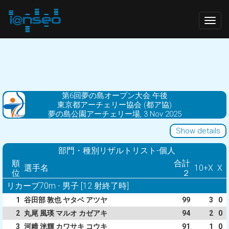
Togg
navig
第6回夢の島オープン大会 午後
東京都アーチェリー協会 (都ア協)
夢の島公園アーチェリー場, 3 Nov 2025
Show details
部門・種別リザルトリスト-個人
順
合計
選手名
10+X
X
位
２
リカーブ70m - 男子 [12 射終了時]
1
谷田部 敦也 ヤタベ アツヤ
99
3
0
2
丸尾 風瑛 マルオ カゼアキ
94
2
0
3
河﨑 洸輝 カワサキ コウキ
91
1
0