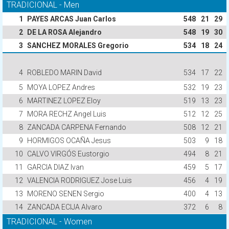
TRADICIONAL - Men
1
PAYES ARCAS Juan Carlos
548
21
29
2
DE LA ROSA Alejandro
548
19
30
3
SANCHEZ MORALES Gregorio
534
18
24
4
ROBLEDO MARIN David
534
17
22
5
MOYA LOPEZ Andres
532
19
23
6
MARTINEZ LOPEZ Eloy
519
13
23
7
MORA RECHZ Angel Luis
512
12
25
8
ZANCADA CARPENA Fernando
508
12
21
9
HORMIGOS OCAÑA Jesus
503
9
18
10
CALVO VIRGÓS Eustorgio
494
8
21
11
GARCIA DIAZ Ivan
459
5
17
12
VALENCIA RODRIGUEZ Jose Luis
456
4
19
13
MORENO SENEN Sergio
400
4
13
14
ZANCADA ECIJA Alvaro
372
6
8
TRADICIONAL - Women