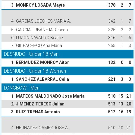
3
MONROY LOSADA Mayte
378
2
7
4
GARCIAS LOECHES MARIA A.
342
1
7
5
GARCIA URBANEJA Rebeca
325
3
2
6
LUZON NAVARRO Beatriz
316
1
6
7
GIL PACHECO Ana Maria
265
1
3
DESNUDO - Under 18 Men
1
BERMUDEZ MONROY Aitor
132
0
0
DESNUDO - Under 18 Women
1
SANCHEZ ALBARRAL Celia
221
3
3
LONGBOW - Men
1
MATEOS MALDONADO Jose Maria
518
15
21
2
JIMENEZ TERESO Julian
513
13
20
3
RUIZ TRENAS Antonio
512
16
19
4
HERNADEZ GAMEZ JOSE A.
510
10
21