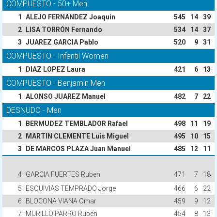
COMPUESTO - 50+ Men
1
ALEJO FERNANDEZ Joaquin
545
14
39
2
LISA TORRÓN Fernando
534
14
37
3
JUAREZ GARCIA Pablo
520
9
31
COMPUESTO - Infantil Women
1
DIAZ LOPEZ Laura
421
6
13
COMPUESTO - Benjamin Men
1
ALONSO JUAREZ Manuel
482
7
22
DESNUDO - Men
1
BERMUDEZ TEMBLADOR Rafael
498
11
19
2
MARTIN CLEMENTE Luis Miguel
495
10
15
3
DE MARCOS PLAZA Juan Manuel
485
12
11
4
GARCIA FUERTES Ruben
471
7
18
5
ESQUIVIAS TEMPRADO Jorge
466
6
22
6
BLOCONA VIANA Omar
459
9
12
7
MURILLO PARRO Ruben
454
8
13