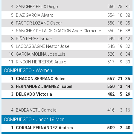
4
SANCHEZ FELIX Diego
560
25
31
5
DIAZ GARCIA Alvaro
554
18
38
6
PASTOR LOZANO Oscar
550
18
35
7
SANCHEZ DE LA DEDICACIÓN Angel Clemente
550
16
38
8
PIÑA PEREZ Ismael
549
14
42
9
LACCASSAGNE Nestor Jose
548
19
32
10
GARCIA MOLINA Jose Luis
520
6
34
11
RINCON HERREROS Arturo
517
9
30
COMPUESTO - Women
1
CHACON SERRANO Belen
557
21
35
2
FERNANDEZ JIMENEZ Isabel
550
13
44
3
DELGADO Victoria
482
5
29
4
BADEA VETU Camelia
416
3
16
COMPUESTO - Under 18 Men
1
CORRAL FERNANDEZ Andres
509
2
40