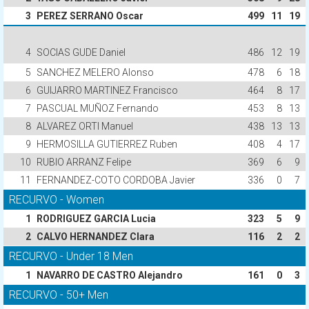
3
PEREZ SERRANO Oscar
499
11
19
4
SOCIAS GUDE Daniel
486
12
19
5
SANCHEZ MELERO Alonso
478
6
18
6
GUIJARRO MARTINEZ Francisco
464
8
17
7
PASCUAL MUÑOZ Fernando
453
8
13
8
ALVAREZ ORTI Manuel
438
13
13
9
HERMOSILLA GUTIERREZ Ruben
408
4
17
10
RUBIO ARRANZ Felipe
369
6
9
11
FERNANDEZ-COTO CORDOBA Javier
336
0
7
RECURVO - Women
1
RODRIGUEZ GARCIA Lucia
323
5
9
2
CALVO HERNANDEZ Clara
116
2
2
RECURVO - Under 18 Men
1
NAVARRO DE CASTRO Alejandro
161
0
3
RECURVO - 50+ Men