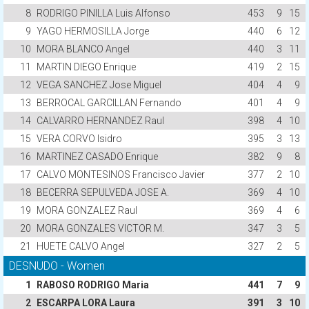
8
RODRIGO PINILLA Luis Alfonso
453
9
15
9
YAGO HERMOSILLA Jorge
440
6
12
10
MORA BLANCO Angel
440
3
11
11
MARTIN DIEGO Enrique
419
2
15
12
VEGA SANCHEZ Jose Miguel
404
4
9
13
BERROCAL GARCILLAN Fernando
401
4
9
14
CALVARRO HERNANDEZ Raul
398
4
10
15
VERA CORVO Isidro
395
3
13
16
MARTINEZ CASADO Enrique
382
9
8
17
CALVO MONTESINOS Francisco Javier
377
2
10
18
BECERRA SEPULVEDA JOSE A.
369
4
10
19
MORA GONZALEZ Raul
369
4
6
20
MORA GONZALES VICTOR M.
347
3
5
21
HUETE CALVO Angel
327
2
5
DESNUDO - Women
1
RABOSO RODRIGO Maria
441
7
9
2
ESCARPA LORA Laura
391
3
10