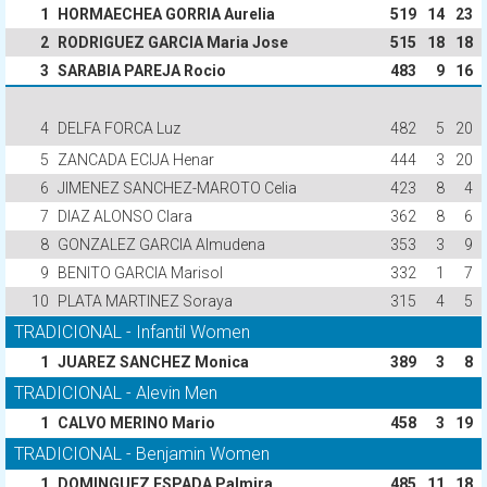
1
HORMAECHEA GORRIA Aurelia
519
14
23
2
RODRIGUEZ GARCIA Maria Jose
515
18
18
3
SARABIA PAREJA Rocio
483
9
16
4
DELFA FORCA Luz
482
5
20
5
ZANCADA ECIJA Henar
444
3
20
6
JIMENEZ SANCHEZ-MAROTO Celia
423
8
4
7
DIAZ ALONSO Clara
362
8
6
8
GONZALEZ GARCIA Almudena
353
3
9
9
BENITO GARCIA Marisol
332
1
7
10
PLATA MARTINEZ Soraya
315
4
5
TRADICIONAL - Infantil Women
1
JUAREZ SANCHEZ Monica
389
3
8
TRADICIONAL - Alevin Men
1
CALVO MERINO Mario
458
3
19
TRADICIONAL - Benjamin Women
1
DOMINGUEZ ESPADA Palmira
485
11
18