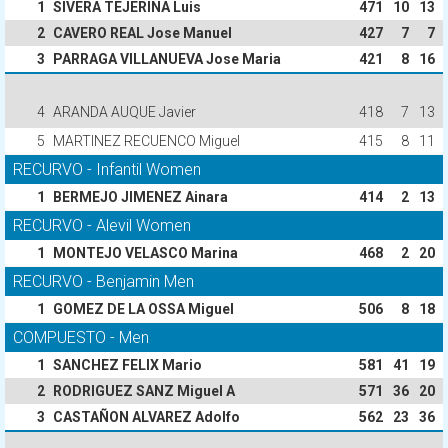
1
SIVERA TEJERINA Luis
471
10
13
2
CAVERO REAL Jose Manuel
427
7
7
3
PARRAGA VILLANUEVA Jose Maria
421
8
16
4
ARANDA AUQUE Javier
418
7
13
5
MARTINEZ RECUENCO Miguel
415
8
11
RECURVO - Infantil Women
1
BERMEJO JIMENEZ Ainara
414
2
13
RECURVO - Alevil Women
1
MONTEJO VELASCO Marina
468
2
20
RECURVO - Benjamin Men
1
GOMEZ DE LA OSSA Miguel
506
8
18
COMPUESTO - Men
1
SANCHEZ FELIX Mario
581
41
19
2
RODRIGUEZ SANZ Miguel A
571
36
20
3
CASTAÑON ALVAREZ Adolfo
562
23
36