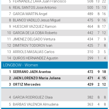
5
FERNANDEZ LARA Juan Francisco
508
13
22
6
REAL SANTOS Jose Antonio
500
15
13
7
GARCIA MARTIN Angel
489
8
16
8
BLANCO VADILLO Jesus Miguel
475
9
16
9
HUESCAR VAZQUEZ Ramon
464
8
17
10
GARCIA DE LA COBA Roberto
442
7
12
11
JIMENEZ DELGADO Ventura
434
7
9
12
DIMITROV TODOROV Ivan
425
7
8
13
ARRIOLS MASALIAS Carlos
310
3
5
14
QUIROS HERNANDEZ Agustin
299
1
4
LONGBOW - Women
1
SERRANO JAEN Arantxa
472
9
18
2
JAEN LORENZO Maria Juliana
471
4
15
3
ORTIZ Mercedes
429
2
12
4
GARCIA RODRIGUEZ Olaia
382
8
8
5
BARBAS VALENCIA Almudena
363
4
8