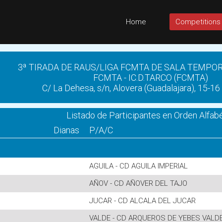
Home
Competitions
3ª TIRADA DE RAUS/LIGA FCMTA DE SALA TEMPOR
FCMTA - IC.D.TARCO (FCMTA)
C/ La Dehesa, s/n, Alovera (Guadalajara), 15-1
Listado de Participantes en Orden Alfab
Dianas
P/A/C
AGUILA - CD AGUILA IMPERIAL
AÑOV - CD AÑOVER DEL TAJO
JUCAR - CD ALCALA DEL JUCAR
VALDE - CD ARQUEROS DE YEBES VALD