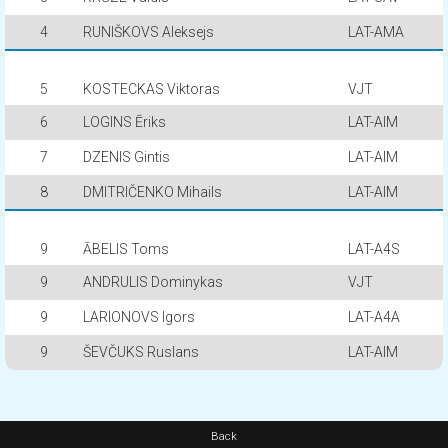
4
RUNIŠKOVS Aleksejs
LAT-AMA
5
KOSTECKAS Viktoras
VJT
6
LOGINS Ēriks
LAT-AIM
7
DZENIS Gintis
LAT-AIM
8
DMITRIČENKO Mihails
LAT-AIM
9
ĀBELIS Toms
LAT-A4S
9
ANDRULIS Dominykas
VJT
9
LARIONOVS Igors
LAT-A4A
9
ŠEVČUKS Ruslans
LAT-AIM
Back