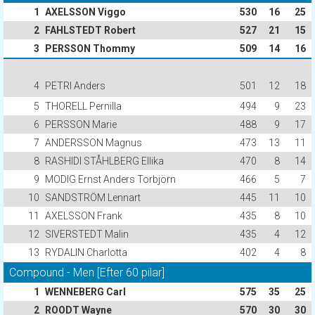
1
AXELSSON Viggo
530
16
25
2
FAHLSTEDT Robert
527
21
15
3
PERSSON Thommy
509
14
16
4
PETRI Anders
501
12
18
5
THORELL Pernilla
494
9
23
6
PERSSON Marie
488
9
17
7
ANDERSSON Magnus
473
13
11
8
RASHIDI STÅHLBERG Ellika
470
8
14
9
MODIG Ernst Anders Torbjörn
466
5
7
10
SANDSTRÖM Lennart
445
11
10
11
AXELSSON Frank
435
8
10
12
SIVERSTEDT Malin
435
4
12
13
RYDALIN Charlotta
402
4
8
Compound - Men [Efter 60 pilar]
1
WENNEBERG Carl
575
35
25
2
ROODT Wayne
570
30
30