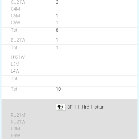
2
1
1
6
1
1
10
BFHH - Hrói Höttur