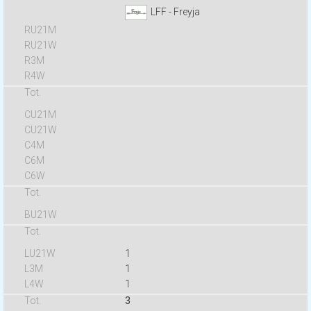
LFF - Freyja
1
1
1
3