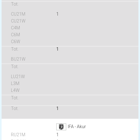
1
1
1
IFA - Akur
1