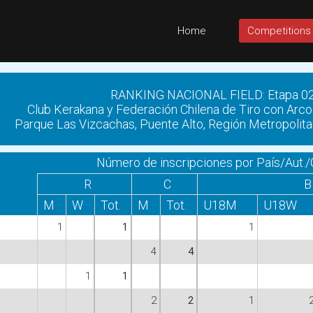
Home
Competitions
RANKING NACIONAL FIELD: Etapa 0
Club Kerakana y Federación Chilena de Tiro con Ar
Parque Las Vizcachas, Puente Alto, Región Metropolita
Número de inscripciones por País/Aut./
R
C
B
M
W
Tot.
M
Tot.
U18M
U18W
1
1
1
4
4
1
1
2
2
1