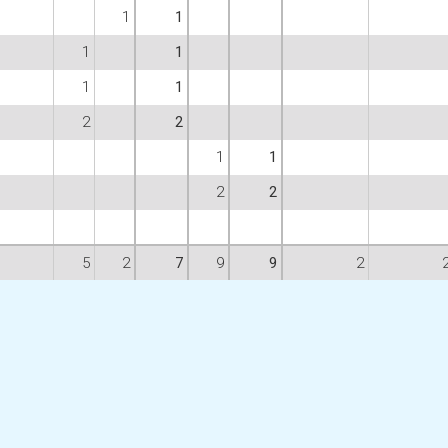
1
1
1
1
1
1
2
2
1
1
2
2
5
2
7
9
9
2