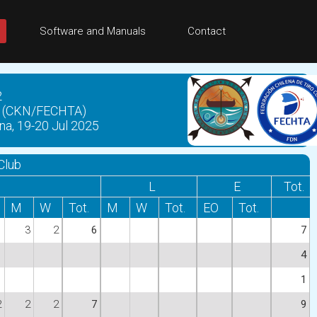
Software and Manuals
Contact
2
co (CKN/FECHTA)
na, 19-20 Jul 2025
Club
L
E
Tot.
M
W
Tot.
M
W
Tot.
EO
Tot.
3
2
6
7
4
1
2
2
2
7
9