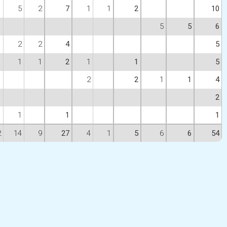
5
2
7
1
1
2
10
5
5
6
2
2
4
5
1
1
2
1
1
5
2
2
1
1
4
2
1
1
1
2
14
9
27
4
1
5
6
6
54