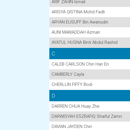
ARIF ZAHIN Ismail
ARISYA QISTINA Mohd Fadli
ARYAN EUSUFF Bin Awanudin
AUNI MAWADDAH Azman
AYATUL HUSNA Binti Abdul Rashid
C
CALEB CARLSON Chin Han En
CAMBERLY Cayla
CHERLLIN FIFFY Bodi
D
DARREN CHUA Huay Zhe
DARWISYAH ESZRAFIQ Shaiful Zamri
DAVIAN JAYDEN Chin