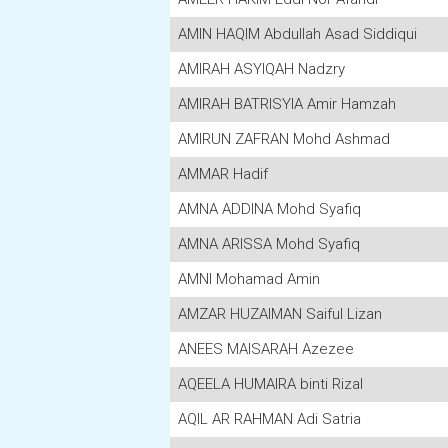
AMIN HAQIM Abdullah Asad Siddiqui
AMIRAH ASYIQAH Nadzry
AMIRAH BATRISYIA Amir Hamzah
AMIRUN ZAFRAN Mohd Ashmad
AMMAR Hadif
AMNA ADDINA Mohd Syafiq
AMNA ARISSA Mohd Syafiq
AMNI Mohamad Amin
AMZAR HUZAIMAN Saiful Lizan
ANEES MAISARAH Azezee
AQEELA HUMAIRA binti Rizal
AQIL AR RAHMAN Adi Satria