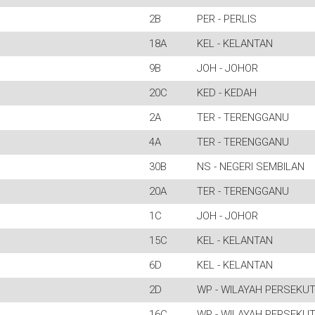
2B
PER - PERLIS
18A
KEL - KELANTAN
9B
JOH - JOHOR
20C
KED - KEDAH
2A
TER - TERENGGANU
4A
TER - TERENGGANU
30B
NS - NEGERI SEMBILAN
20A
TER - TERENGGANU
1C
JOH - JOHOR
15C
KEL - KELANTAN
6D
KEL - KELANTAN
2D
WP - WILAYAH PERSEKU
16C
WP - WILAYAH PERSEKU