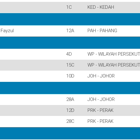
1C
KED - KEDAH
Fayzul
12A
PAH - PAHANG
4D
WP - WILAYAH PERSEKU
15C
WP - WILAYAH PERSEKU
10D
JOH - JOHOR
28A
JOH - JOHOR
12D
PRK - PERAK
28C
PRK - PERAK