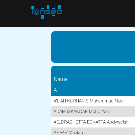
Name
A
A'LIAH NURHANIS Muhammad Nizar
ADAM ISKANDAR Mohd Yasir
AELDRACHETTA EONATTA Andywelsh
AFIFAH Mazlan