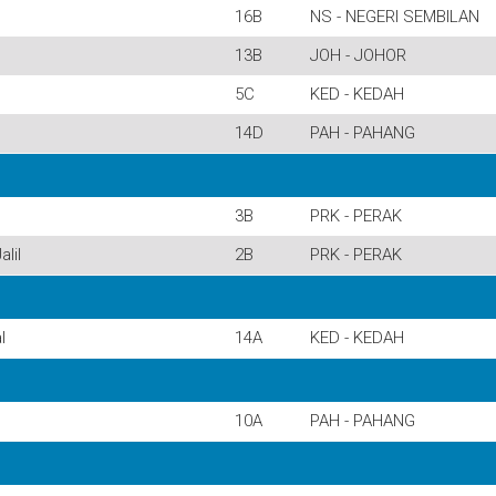
16B
NS - NEGERI SEMBILAN
13B
JOH - JOHOR
5C
KED - KEDAH
14D
PAH - PAHANG
3B
PRK - PERAK
lil
2B
PRK - PERAK
l
14A
KED - KEDAH
10A
PAH - PAHANG