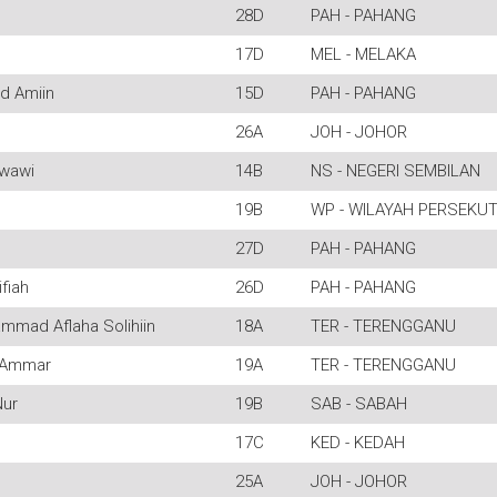
28D
PAH - PAHANG
l
17D
MEL - MELAKA
 Amiin
15D
PAH - PAHANG
26A
JOH - JOHOR
wawi
14B
NS - NEGERI SEMBILAN
19B
WP - WILAYAH PERSEKU
27D
PAH - PAHANG
fiah
26D
PAH - PAHANG
ad Aflaha Solihiin
18A
TER - TERENGGANU
 Ammar
19A
TER - TERENGGANU
ur
19B
SAB - SABAH
17C
KED - KEDAH
25A
JOH - JOHOR