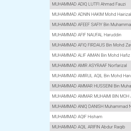
MUHAMMAD ADIQ LUTFI Ahmad Fauzi
MUHAMMAD ADNIN HAKIM Mohd Hairiza
MUHAMMAD AFEEF SAFIY Bin Muhammad
MUHAMMAD AFIF NAUFAL Haruddin
MUHAMMAD AFIQ FIRDAUS Bin Mohd Za
MUHAMMAD ALIF AIMAN Bin Mohd Hafiz
MUHAMMAD AMIR ASYRAAF Norfarizal
MUHAMMAD AMIRUL AQIL Bin Mohd Hani
MUHAMMAD AMMAR HUSSEINI Bin Muhamm
MUHAMMAD AMMAR MUHAIMI BIN MOH
MUHAMMAD ANIQ DANISH Muhammad N
MUHAMMAD AQIF Hisham
MUHAMMAD AQIL ARIFIN Abdur Raqib