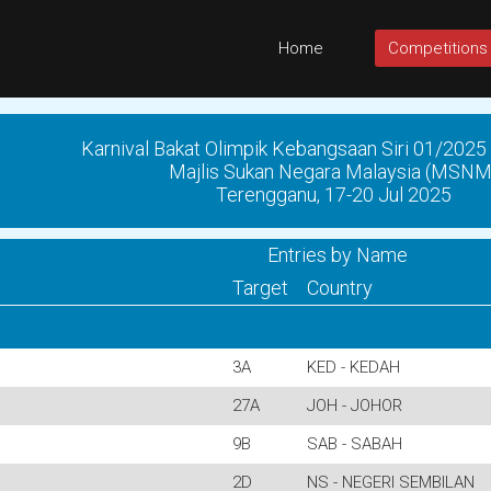
Home
Competitions
Karnival Bakat Olimpik Kebangsaan Siri 01/202
Majlis Sukan Negara Malaysia (MSNM
Terengganu, 17-20 Jul 2025
Entries by Name
Target
Country
3A
KED - KEDAH
27A
JOH - JOHOR
9B
SAB - SABAH
2D
NS - NEGERI SEMBILAN