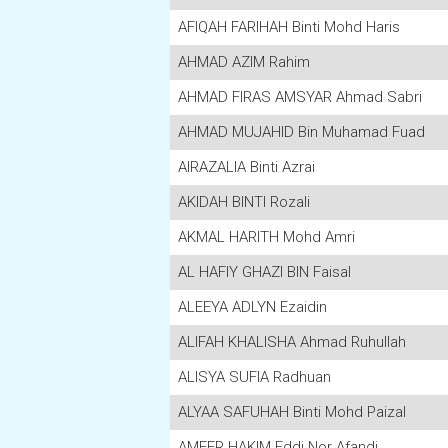
AFIQAH FARIHAH Binti Mohd Haris
AHMAD AZIM Rahim
AHMAD FIRAS AMSYAR Ahmad Sabri
AHMAD MUJAHID Bin Muhamad Fuad
AIRAZALIA Binti Azrai
AKIDAH BINTI Rozali
AKMAL HARITH Mohd Amri
AL HAFIY GHAZI BIN Faisal
ALEEYA ADLYN Ezaidin
ALIFAH KHALISHA Ahmad Ruhullah
ALISYA SUFIA Radhuan
ALYAA SAFUHAH Binti Mohd Paizal
AMEER HAKIM Eddi Nor Afandi