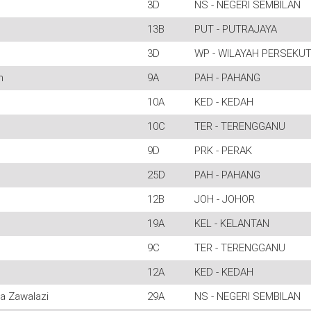
3D
NS - NEGERI SEMBILAN
13B
PUT - PUTRAJAYA
3D
WP - WILAYAH PERSEKU
n
9A
PAH - PAHANG
10A
KED - KEDAH
10C
TER - TERENGGANU
9D
PRK - PERAK
25D
PAH - PAHANG
12B
JOH - JOHOR
19A
KEL - KELANTAN
9C
TER - TERENGGANU
12A
KED - KEDAH
 Zawalazi
29A
NS - NEGERI SEMBILAN