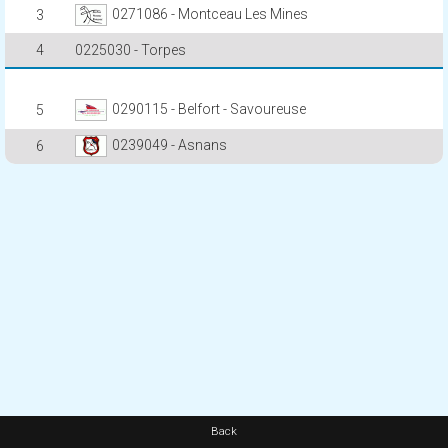
0271086 - Montceau Les Mines
3
4
0225030 - Torpes
0290115 - Belfort - Savoureuse
5
0239049 - Asnans
6
Back