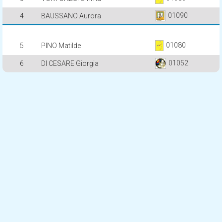
01090
4
BAUSSANO Aurora
01080
5
PINO Matilde
01052
6
DI CESARE Giorgia