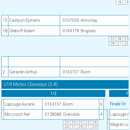
18
19
15
Castyon Eymeric
0107039
Annonay
18
Gleboff Adam
0169178
Brignais
25
28
23
28
27
22
2
Gerardin Arthur
0163157
Riom
U18 Mixtes Classique (5-8)
1/2
Fi
Finale Or
Lapouge Aurane
0163157
Riom
6
Mircovich Nel
0138088
Grenoble
4
Lapouge A
20
25
25
23
26
Megret Lol
24
21
26
21
20