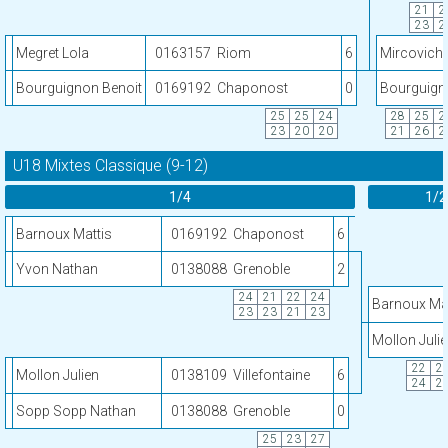
21
2
23
2
Megret Lola
0163157
Riom
6
Mircovich 
Bourguignon Benoit
0169192
Chaponost
0
Bourguign
25
25
24
28
25
2
23
20
20
21
26
2
U18 Mixtes Classique (9-12)
1/4
1/2
Barnoux Mattis
0169192
Chaponost
6
Yvon Nathan
0138088
Grenoble
2
24
21
22
24
Barnoux Mat
23
23
21
23
Mollon Juli
22
2
Mollon Julien
0138109
Villefontaine
6
24
2
Sopp Sopp Nathan
0138088
Grenoble
0
25
23
27