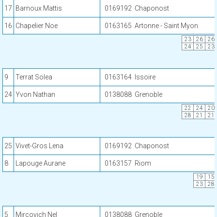
17
Barnoux Mattis
0169192
Chaponost
16
Chapelier Noe
0163165
Artonne - Saint Myon
23
26
26
24
25
23
9
Terrat Solea
0163164
Issoire
24
Yvon Nathan
0138088
Grenoble
22
24
20
28
21
21
25
Vivet-Gros Lena
0169192
Chaponost
8
Lapouge Aurane
0163157
Riom
19
15
23
28
5
Mircovich Nel
0138088
Grenoble