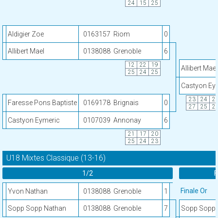
24
15
25
Aldigier Zoe
0163157
Riom
0
Allibert Mael
0138088
Grenoble
6
12
22
19
Allibert Mael
25
24
25
Castyon Ey
23
24
2
Faresse Pons Baptiste
0169178
Brignais
0
27
25
2
Castyon Eymeric
0107039
Annonay
6
21
17
20
25
24
23
U18 Mixtes Classique (13-16)
1/2
F
Finale Or
Yvon Nathan
0138088
Grenoble
1
Sopp Sopp Nathan
0138088
Grenoble
7
Sopp Sopp 