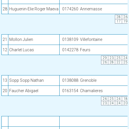
28
Huguenin-Elie Roger Maeva
0174260
Annemasse
28
26
17
19
21
Mollon Julien
0138109
Villefontaine
12
Charlet Lucas
0142278
Feurs
29
23
25
24
26
28
22
25
13
Sopp Sopp Nathan
0138088
Grenoble
20
Faucher Abigael
0163154
Chamalieres
26
25
24
18
23
24
24
20