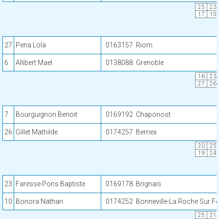
25
23
17
15
27
Pena Lola
0163157
Riom
6
Allibert Mael
0138088
Grenoble
16
23
27
26
7
Bourguignon Benoit
0169192
Chaponost
26
Gillet Mathilde
0174257
Bernex
20
25
19
24
23
Faresse Pons Baptiste
0169178
Brignais
10
Bonora Nathan
0174252
Bonneville-La Roche Sur F
25
21