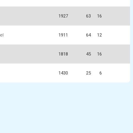
1927
63
16
el
1911
64
12
1818
45
16
1430
25
6