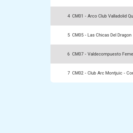
4
CM01 - Arco Club Valladolid Q
5
CM05 - Las Chicas Del Dragon
6
CM07 - Valdecompuesto Feme
7
CM02 - Club Arc Montjuïc - C