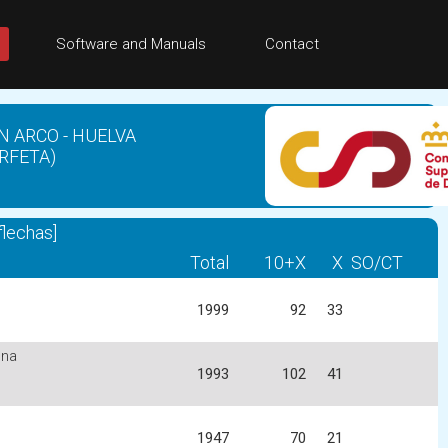
Software and Manuals
Contact
N ARCO - HUELVA
(RFETA)
lechas]
Total
10+X
X
SO/CT
1999
92
33
ena
1993
102
41
1947
70
21