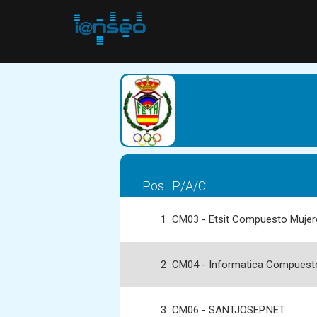
Pos.
P/A/C
1
CM03 - Etsit Compuesto Mujer
2
CM04 - Informatica Compuest
3
CM06 - SANTJOSEP.NET