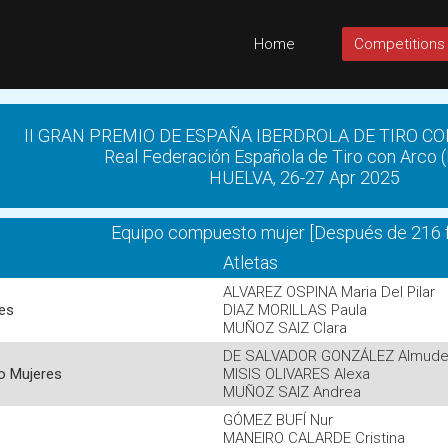
Home
Competitions
II GRAN PREMIO DE ESPAÑA IBERDROLA DE TIRO CO
Real Federación Española de Tiro con Arco 
HUELVA, 26-27 Apr 2025
Equipo compuesto mujer [Después de 216 f
Atletas
ALVAREZ OSPINA Maria Del Pilar
es
DIAZ MORILLAS Paula
MUÑOZ SAIZ Clara
DE SALVADOR GONZÁLEZ Almud
o Mujeres
MISIS OLIVARES Alexa
MUÑOZ SAIZ Andrea
GÓMEZ BUFÍ Nur
MANEIRO CALARDE Cristina