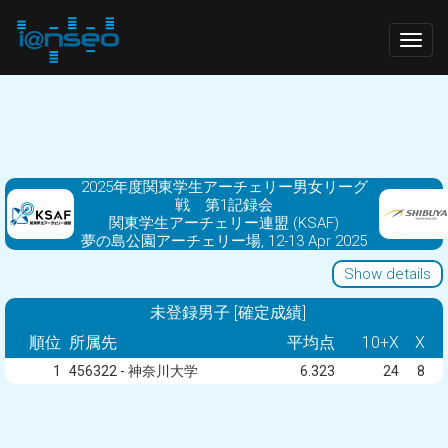
Togg
navig
2025年度関東学生アーチェリー男女リーグ
戦 第1記録会
関東学生アーチェリー連盟 (KSAF)
夢の島公園アーチェリー場, 12-13 Apr 2025
Show details
未登録男子 [確定成績]
順位
所属先
平均点
10+X
X
1
456322 - 神奈川大学
6.323
24
8