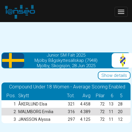
Togg
navig
Junior SM Fält 2025
Mjölby Bågskyttesällskap (7948)
Mjölby, Skogsjön, 28 Jun 2025
Show details
Compound Under 18 Women - Average Scoring Enabled
Pos.
Skytt
Tot.
Avg
Pilar
6
5
1
ÅKERLUND Elsa
321
4.458
72
13
28
2
MALMBORG Emilia
316
4.389
72
11
20
3
JANSSON Alyssa
297
4.125
72
11
12