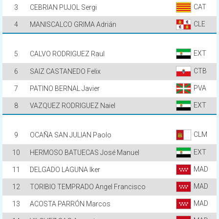
CAT
3
CEBRIAN PUJOL Sergi
CLE
4
MANISCALCO GRIMA Adrián
EXT
5
CALVO RODRIGUEZ Raul
CTB
6
SAIZ CASTANEDO Felix
PVA
7
PATINO BERNAL Javier
EXT
8
VAZQUEZ RODRIGUEZ Naiel
CLM
9
OCAÑA SAN JULIAN Paolo
EXT
10
HERMOSO BATUECAS José Manuel
MAD
11
DELGADO LAGUNA Iker
MAD
12
TORIBIO TEMPRADO Angel Francisco
MAD
13
ACOSTA PARRÓN Marcos