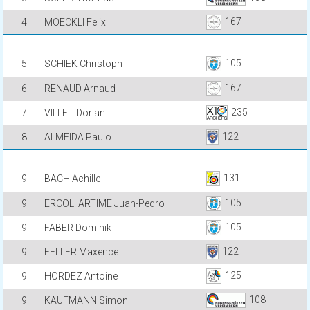
167
4
MOECKLI Felix
105
5
SCHIEK Christoph
167
6
RENAUD Arnaud
235
7
VILLET Dorian
122
8
ALMEIDA Paulo
131
9
BACH Achille
105
9
ERCOLI ARTIME Juan-Pedro
105
9
FABER Dominik
122
9
FELLER Maxence
125
9
HORDEZ Antoine
108
9
KAUFMANN Simon