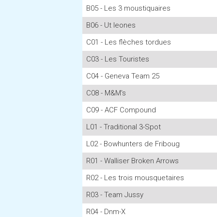
B05 - Les 3 moustiquaires
B06 - Ut leones
C01 - Les flèches tordues
C03 - Les Touristes
C04 - Geneva Team 25
C08 - M&M's
C09 - ACF Compound
L01 - Traditional 3-Spot
L02 - Bowhunters de Friboug
R01 - Walliser Broken Arrows
R02 - Les trois mousquetaires
R03 - Team Jussy
R04 - Dnm-X