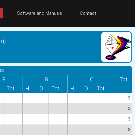
Software and Manuals
Contact
am)
bs
LB
R
C
Tot.
Tot.
H
D
Tot.
H
D
Tot.
3
3
3
3