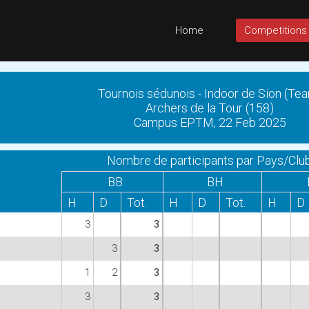
Home
Competitions
Tournois sédunois - Indoor de Sion (Te
Archers de la Tour (158)
Campus EPTM, 22 Feb 2025
Nombre de participants par Pays/Clu
BB
BH
H
D
Tot.
H
D
Tot.
H
D
3
3
3
3
1
2
3
3
3