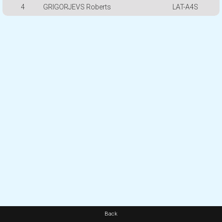
4
GRIGORJEVS Roberts
LAT-A4S
Back