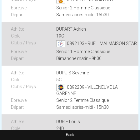
Senior 2 Homme Classique
Samedi après-midi - 15h30
DUPART Adrien
19C
0892193 - RUEIL MALMAISON STAR
Senior 1 Homme Classique
Dimanche matin - 9h00
DUPUIS Severine
5C
0892209 - VILLENEUVE LA
GARENNE
Senior 2 Femme Classique
Samedi après-midi - 15h30
DURIF Louis
24D
Back
0891148 - MORANGIS