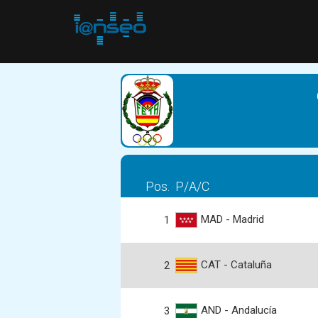
Pos.
P/A/C
MAD - Madrid
1
CAT - Cataluña
2
AND - Andalucía
3