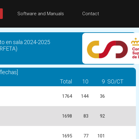
Software and Manuals
Contact
o en sala 2024-2025
(RFETA)
lechas]
Total
10
9
SO/CT
1764
144
36
1698
83
92
1695
77
101