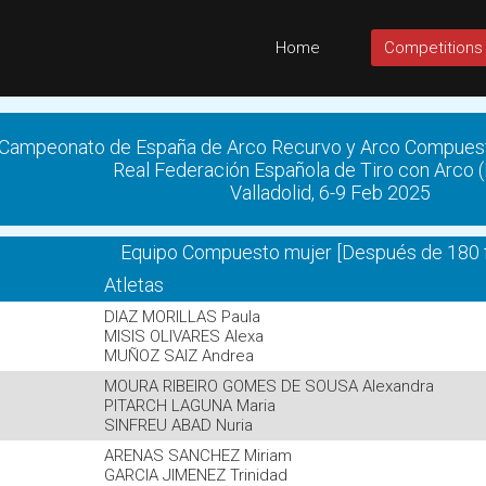
Home
Competitions
Campeonato de España de Arco Recurvo y Arco Compuest
Real Federación Española de Tiro con Arco 
Valladolid, 6-9 Feb 2025
Equipo Compuesto mujer [Después de 180 f
Atletas
DIAZ MORILLAS Paula
MISIS OLIVARES Alexa
MUÑOZ SAIZ Andrea
MOURA RIBEIRO GOMES DE SOUSA Alexandra
PITARCH LAGUNA Maria
SINFREU ABAD Nuria
ARENAS SANCHEZ Miriam
GARCIA JIMENEZ Trinidad