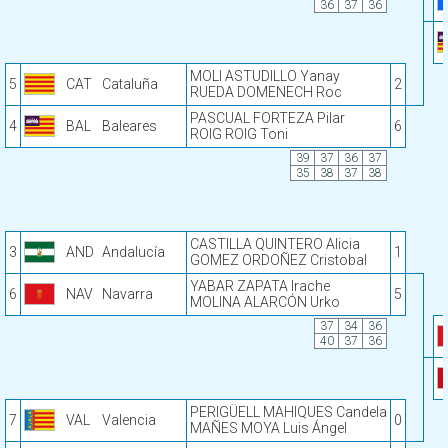
36
37
36
MOLI ASTUDILLO Yanay
5
CAT
Cataluña
2
RUEDA DOMENECH Roc
PASCUAL FORTEZA Pilar
4
BAL
Baleares
6
ROIG ROIG Toni
39
37
36
37
35
38
37
38
CASTILLA QUINTERO Alicia
3
AND
Andalucía
1
GOMEZ ORDOÑEZ Cristobal
YABAR ZAPATA Irache
6
NAV
Navarra
5
MOLINA ALARCÓN Urko
37
34
36
40
37
36
PERIGÜELL MAHIQUES Candela
7
VAL
Valencia
0
MAÑES MOYA Luis Ángel