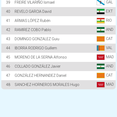
GAL
39
FREIRE VILARIÑO Ismael
EXT
40
REVELO GARCIA David
RIO
41
ARMAS LÓPEZ Rubén
AND
42
RAMIREZ COBO Pablo
CAT
43
DOMINGO GONZALEZ Guiu
VAL
44
IBORRA RODRIGO Guillem
MAD
45
MORENO DE LA SERNA Alfonso
AND
46
COLLADO GONZÁLEZ Javier
CAT
47
GONZÁLEZ HERNANDEZ Daniel
MAD
48
SANCHEZ-HORNEROS MORALES Hugo