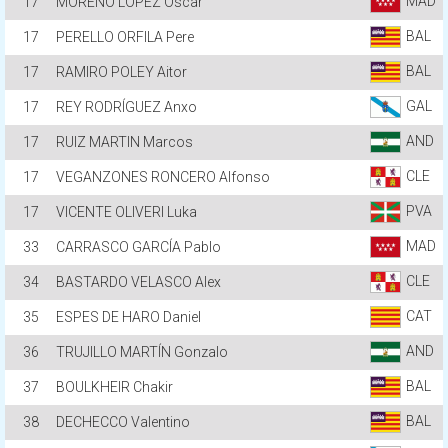
MAD
17
MORENO LÓPEZ Óscar
BAL
17
PERELLO ORFILA Pere
BAL
17
RAMIRO POLEY Aitor
GAL
17
REY RODRÍGUEZ Anxo
AND
17
RUIZ MARTIN Marcos
CLE
17
VEGANZONES RONCERO Alfonso
PVA
17
VICENTE OLIVERI Luka
MAD
33
CARRASCO GARCÍA Pablo
CLE
34
BASTARDO VELASCO Alex
CAT
35
ESPES DE HARO Daniel
AND
36
TRUJILLO MARTÍN Gonzalo
BAL
37
BOULKHEIR Chakir
BAL
38
DECHECCO Valentino