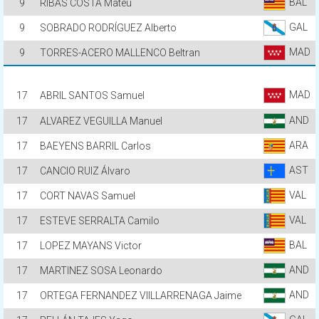
BAL
9
RIBAS COSTA Mateu
GAL
9
SOBRADO RODRÍGUEZ Alberto
MAD
9
TORRES-ACERO MALLENCO Beltran
MAD
17
ABRIL SANTOS Samuel
AND
17
ALVAREZ VEGUILLA Manuel
ARA
17
BAEYENS BARRIL Carlos
AST
17
CANCIO RUIZ Álvaro
VAL
17
CORT NAVAS Samuel
VAL
17
ESTEVE SERRALTA Camilo
BAL
17
LOPEZ MAYANS Victor
AND
17
MARTINEZ SOSA Leonardo
AND
17
ORTEGA FERNANDEZ VIILLARRENAGA Jaime