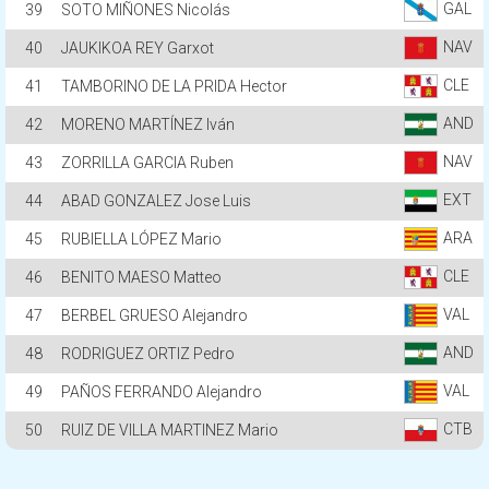
GAL
39
SOTO MIÑONES Nicolás
NAV
40
JAUKIKOA REY Garxot
CLE
41
TAMBORINO DE LA PRIDA Hector
AND
42
MORENO MARTÍNEZ Iván
NAV
43
ZORRILLA GARCIA Ruben
EXT
44
ABAD GONZALEZ Jose Luis
ARA
45
RUBIELLA LÓPEZ Mario
CLE
46
BENITO MAESO Matteo
VAL
47
BERBEL GRUESO Alejandro
AND
48
RODRIGUEZ ORTIZ Pedro
VAL
49
PAÑOS FERRANDO Alejandro
CTB
50
RUIZ DE VILLA MARTINEZ Mario