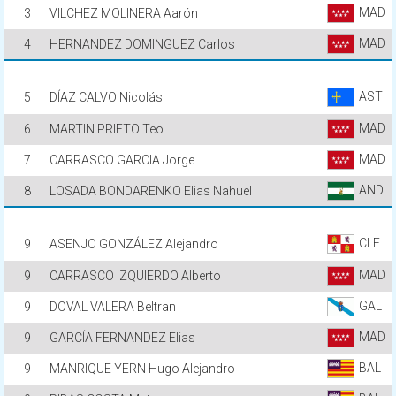
MAD
3
VILCHEZ MOLINERA Aarón
MAD
4
HERNANDEZ DOMINGUEZ Carlos
AST
5
DÍAZ CALVO Nicolás
MAD
6
MARTIN PRIETO Teo
MAD
7
CARRASCO GARCIA Jorge
AND
8
LOSADA BONDARENKO Elias Nahuel
CLE
9
ASENJO GONZÁLEZ Alejandro
MAD
9
CARRASCO IZQUIERDO Alberto
GAL
9
DOVAL VALERA Beltran
MAD
9
GARCÍA FERNANDEZ Elias
BAL
9
MANRIQUE YERN Hugo Alejandro