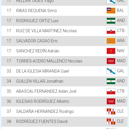
GAL
17
RELLÁN TAJES Yago
BAL
17
RIBAS REQUENA Simó
AND
17
RODRIGUEZ ORTIZ Luis
CTB
17
RUIZ DE VILLA MARTINEZ Nicolas
ARA
17
SALVADOR CASAO Eric
NAV
17
SANCHEZ REDÍN Adrián
MAD
17
TORRES-ACERO MALLENCO Nicolas
GAL
33
DE LA IGLESIA MIRANDA Gael
AND
34
GUILLEN VILLAR Jonathan
CTB
35
ABASCAL FERNANDEZ Adan Joel
MAD
36
IGLESIAS RODRÍGUEZ Alberto
CLE
37
SALDAÑA HERNÁNDEZ Rodrigo
CLE
38
RODRÍGUEZ FUENTES David