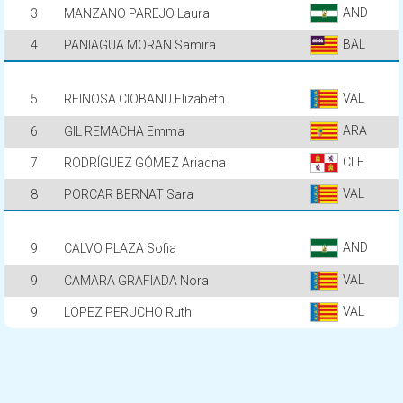
AND
3
MANZANO PAREJO Laura
BAL
4
PANIAGUA MORAN Samira
VAL
5
REINOSA CIOBANU Elizabeth
ARA
6
GIL REMACHA Emma
CLE
7
RODRÍGUEZ GÓMEZ Ariadna
VAL
8
PORCAR BERNAT Sara
AND
9
CALVO PLAZA Sofia
VAL
9
CAMARA GRAFIADA Nora
VAL
9
LOPEZ PERUCHO Ruth