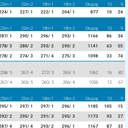
25m-1
25m-2
18m-1
18m-2
Skupaj
10
9
224/ 1
227/ 1
222/ 1
204/ 1
877
10
24
25m-1
25m-2
18m-1
18m-2
Skupaj
10
9
287/ 1
290/ 1
296/ 1
293/ 1
1166
86
34
278/ 3
280/ 2
293/ 2
290/ 2
1141
63
55
278/ 2
274/ 3
271/ 4
275/ 3
1098
33
74
258/ 5
267/ 4
272/ 3
265/ 5
1062
16
82
267/ 4
263/ 5
260/ 5
266/ 4
1056
12
67
25m-1
25m-2
18m-1
18m-2
Skupaj
10
9
295/ 1
297/ 1
297/ 1
296/ 1
1185
105
15
292/ 2
295/ 2
291/ 3
295/ 3
1173
93
27
287/ 4
291/ 4
293/ 2
296/ 1
1167
87
33