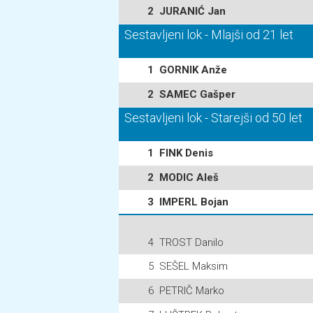
2
JURANIĆ Jan
Sestavljeni lok - Mlajši od 21 let
1
GORNIK Anže
2
SAMEC Gašper
Sestavljeni lok - Starejši od 50 let
1
FINK Denis
2
MODIC Aleš
3
IMPERL Bojan
4
TROST Danilo
5
SEŠEL Maksim
6
PETRIČ Marko