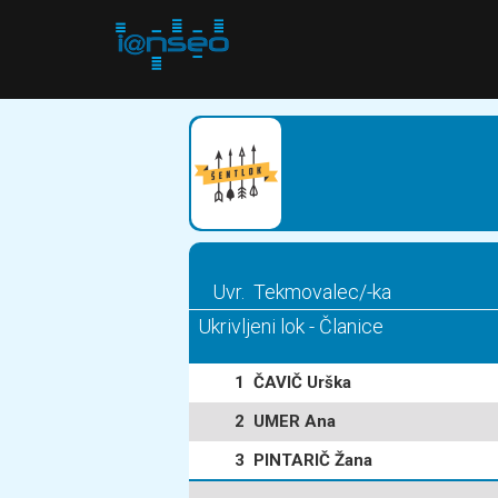
Uvr.
Tekmovalec/-ka
Ukrivljeni lok - Članice
1
ČAVIČ Urška
2
UMER Ana
3
PINTARIČ Žana