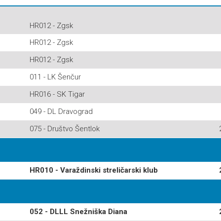
HR012 - Zgsk
HR012 - Zgsk
HR012 - Zgsk
011 - LK Šenčur
HR016 - SK Tigar
049 - DL Dravograd
075 - Društvo Šentlok
HR010 - Varaždinski streličarski klub
052 - DLLL Snežniška Diana