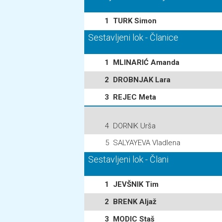
1
TURK Simon
Sestavljeni lok - Članice
1
MLINARIĆ Amanda
2
DROBNJAK Lara
3
REJEC Meta
4
DORNIK Urša
5
SALYAYEVA Vladlena
Sestavljeni lok - Člani
1
JEVŠNIK Tim
2
BRENK Aljaž
3
MODIC Staš