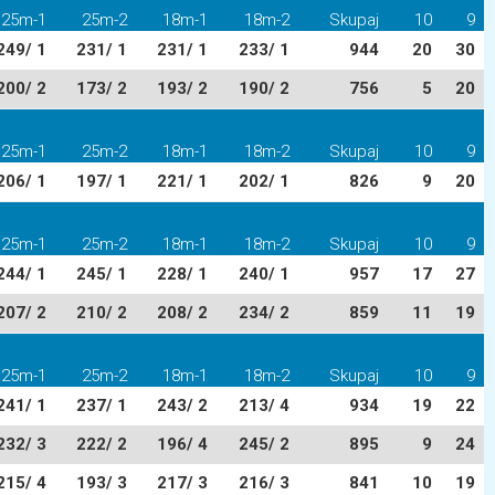
25m-1
25m-2
18m-1
18m-2
Skupaj
10
9
249/ 1
231/ 1
231/ 1
233/ 1
944
20
30
200/ 2
173/ 2
193/ 2
190/ 2
756
5
20
25m-1
25m-2
18m-1
18m-2
Skupaj
10
9
206/ 1
197/ 1
221/ 1
202/ 1
826
9
20
25m-1
25m-2
18m-1
18m-2
Skupaj
10
9
244/ 1
245/ 1
228/ 1
240/ 1
957
17
27
207/ 2
210/ 2
208/ 2
234/ 2
859
11
19
25m-1
25m-2
18m-1
18m-2
Skupaj
10
9
241/ 1
237/ 1
243/ 2
213/ 4
934
19
22
232/ 3
222/ 2
196/ 4
245/ 2
895
9
24
215/ 4
193/ 3
217/ 3
216/ 3
841
10
19