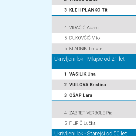
3
KLEH PLANKO Tit
4
VIDAČIĆ Adam
5
DUKOVČIČ Vito
6
KLADNIK Timotej
Ukrivljeni lok - Mlajše od 21 let
1
VASILIK Una
2
VUILOVA Kristina
3
OŠAP Lara
4
ZABRET VERBOLE Pia
5
FILIPIČ Lučka
Ukrivljeni lok - Starejši od 50 let