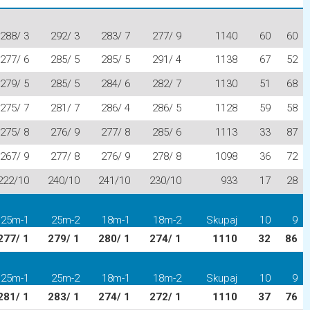
288/ 3
292/ 3
283/ 7
277/ 9
1140
60
60
277/ 6
285/ 5
285/ 5
291/ 4
1138
67
52
279/ 5
285/ 5
284/ 6
282/ 7
1130
51
68
275/ 7
281/ 7
286/ 4
286/ 5
1128
59
58
275/ 8
276/ 9
277/ 8
285/ 6
1113
33
87
267/ 9
277/ 8
276/ 9
278/ 8
1098
36
72
222/10
240/10
241/10
230/10
933
17
28
25m-1
25m-2
18m-1
18m-2
Skupaj
10
9
277/ 1
279/ 1
280/ 1
274/ 1
1110
32
86
25m-1
25m-2
18m-1
18m-2
Skupaj
10
9
281/ 1
283/ 1
274/ 1
272/ 1
1110
37
76