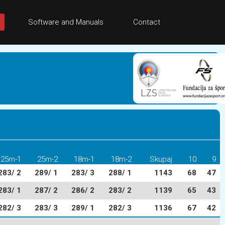
Software and Manuals
Contact
25m-1
25m-2
18m-1
18m-2
Skupaj
10
9
283/ 2
289/ 1
283/ 3
288/ 1
1143
68
47
283/ 1
287/ 2
286/ 2
283/ 2
1139
65
43
282/ 3
283/ 3
289/ 1
282/ 3
1136
67
42