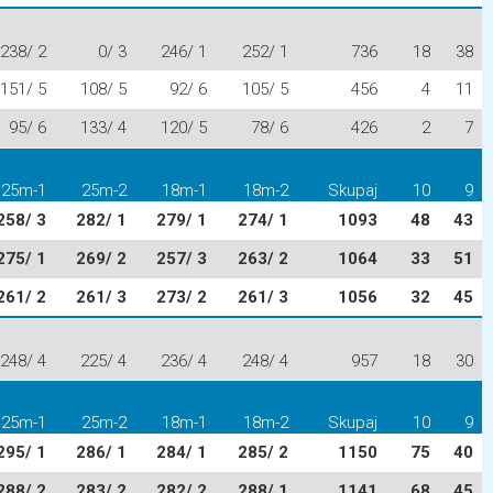
238/ 2
0/ 3
246/ 1
252/ 1
736
18
38
151/ 5
108/ 5
92/ 6
105/ 5
456
4
11
95/ 6
133/ 4
120/ 5
78/ 6
426
2
7
25m-1
25m-2
18m-1
18m-2
Skupaj
10
9
258/ 3
282/ 1
279/ 1
274/ 1
1093
48
43
275/ 1
269/ 2
257/ 3
263/ 2
1064
33
51
261/ 2
261/ 3
273/ 2
261/ 3
1056
32
45
248/ 4
225/ 4
236/ 4
248/ 4
957
18
30
25m-1
25m-2
18m-1
18m-2
Skupaj
10
9
295/ 1
286/ 1
284/ 1
285/ 2
1150
75
40
288/ 2
283/ 2
282/ 2
288/ 1
1141
68
45