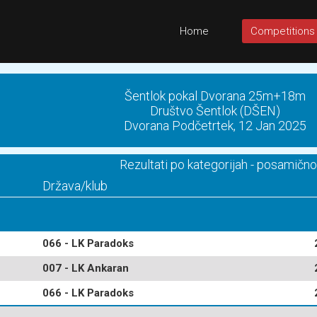
Home
Competitions
Šentlok pokal Dvorana 25m+18m
Društvo Šentlok (DŠEN)
Dvorana Podčetrtek, 12 Jan 2025
Rezultati po kategorijah - posamično
Država/klub
066 - LK Paradoks
007 - LK Ankaran
066 - LK Paradoks