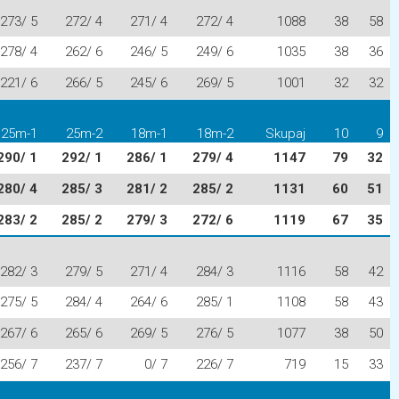
273/ 5
272/ 4
271/ 4
272/ 4
1088
38
58
278/ 4
262/ 6
246/ 5
249/ 6
1035
38
36
221/ 6
266/ 5
245/ 6
269/ 5
1001
32
32
25m-1
25m-2
18m-1
18m-2
Skupaj
10
9
290/ 1
292/ 1
286/ 1
279/ 4
1147
79
32
280/ 4
285/ 3
281/ 2
285/ 2
1131
60
51
283/ 2
285/ 2
279/ 3
272/ 6
1119
67
35
282/ 3
279/ 5
271/ 4
284/ 3
1116
58
42
275/ 5
284/ 4
264/ 6
285/ 1
1108
58
43
267/ 6
265/ 6
269/ 5
276/ 5
1077
38
50
256/ 7
237/ 7
0/ 7
226/ 7
719
15
33