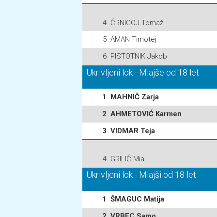
4
ČRNIGOJ Tomaž
5
AMAN Timotej
6
PISTOTNIK Jakob
Ukrivljeni lok - Mlajše od 18 let
1
MAHNIČ Zarja
2
AHMETOVIĆ Karmen
3
VIDMAR Teja
4
GRILIČ Mia
Ukrivljeni lok - Mlajši od 18 let
1
ŠMAGUC Matija
2
VRBEC Samo