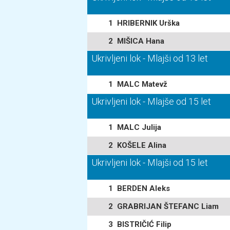
1
HRIBERNIK Urška
2
MIŠICA Hana
Ukrivljeni lok - Mlajši od 13 let
1
MALC Matevž
Ukrivljeni lok - Mlajše od 15 let
1
MALC Julija
2
KOŠELE Alina
Ukrivljeni lok - Mlajši od 15 let
1
BERDEN Aleks
2
GRABRIJAN ŠTEFANC Liam
3
BISTRIČIĆ Filip