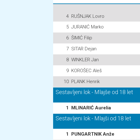
4
RUŠNJAK Lovro
5
JURANIĆ Marko
6
ŠIMIĆ Filip
7
SITAR Dejan
8
WINKLER Jan
9
KOROŠEC Aleš
10
PLANK Henrik
Sestavljeni lok - Mlajše od 18 let
1
MLINARIĆ Aurelia
Sestavljeni lok - Mlajši od 18 let
1
PUNGARTNIK Anže