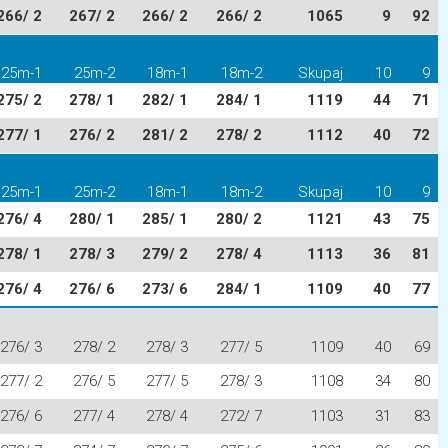
266/ 2
267/ 2
266/ 2
266/ 2
1065
9
92
25m-1
25m-2
18m-1
18m-2
Skupaj
10
9
275/ 2
278/ 1
282/ 1
284/ 1
1119
44
71
277/ 1
276/ 2
281/ 2
278/ 2
1112
40
72
25m-1
25m-2
18m-1
18m-2
Skupaj
10
9
276/ 4
280/ 1
285/ 1
280/ 2
1121
43
75
278/ 1
278/ 3
279/ 2
278/ 4
1113
36
81
276/ 4
276/ 6
273/ 6
284/ 1
1109
40
77
276/ 3
278/ 2
278/ 3
277/ 5
1109
40
69
277/ 2
276/ 5
277/ 5
278/ 3
1108
34
80
276/ 6
277/ 4
278/ 4
272/ 7
1103
31
83