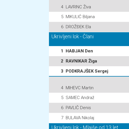
4
LAVRINC Živa
5
MIKULIĆ Biljana
6
DROŽĐEK Ela
Ukrivljeni lok - Člani
1
HABJAN Den
2
RAVNIKAR Žiga
3
PODKRAJŠEK Sergej
4
MIHEVC Martin
5
SAMEC Andraž
6
PAVLIČ Denis
7
BULAVA Nikolaj
Ukrivljeni lok - Mlajše od 13 let