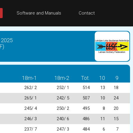
Software and Manuals
Contact
s 2025
F)
18m-1
18m-2
Tot.
10
9
262/ 2
252/ 1
514
13
18
265/ 1
242/ 5
507
10
24
245/ 4
250/ 2
495
8
20
246/ 3
240/ 6
486
11
15
237/ 7
247/ 3
484
6
7