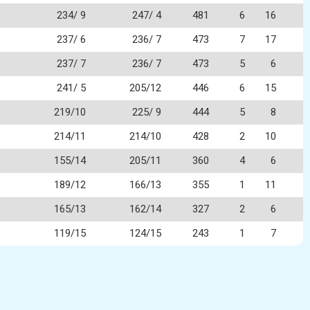
234/ 9
247/ 4
481
6
16
237/ 6
236/ 7
473
7
17
237/ 7
236/ 7
473
5
6
241/ 5
205/12
446
6
15
219/10
225/ 9
444
5
8
214/11
214/10
428
2
10
155/14
205/11
360
4
6
189/12
166/13
355
1
11
165/13
162/14
327
2
6
119/15
124/15
243
1
7