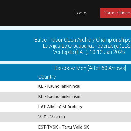
Home
Competitions
Baltic Indoor Open Archery Championship
Latvijas Loka šaušanas federācija (LLŠ
Ventspils (LAT), 10-12 Jan 2025
Barebow Men [After 60 Arrows]
Country
KL - Kauno lankininkai
KL - Kauno lankininkai
LAT-AIM - AiM Archery
VJT - Vajetau
EST-TVSK - Tartu Valla SK