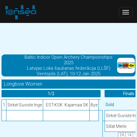
Togg
navig
Baltic Indoor Open Archery Championships
2025
Latvijas Loka šaušanas federācija (LLŠF)
Ventspils (LAT), 10-12 Jan 2025
Longbow Women
1/2
Finals
Gold
1
Sirkel-Suviste Inge
EST-KSK
Kajamaa SK
Bye
Sirkel-Suviste In
Sillat Merle
26
14
1