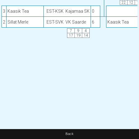
22
12
1
3
Kaasik Tea
EST-KSK
Kajamaa SK
0
2
Sillat Merle
EST-SVK
VK Saarde
6
Kaasik Tea
7
9
4
17
19
14
Back