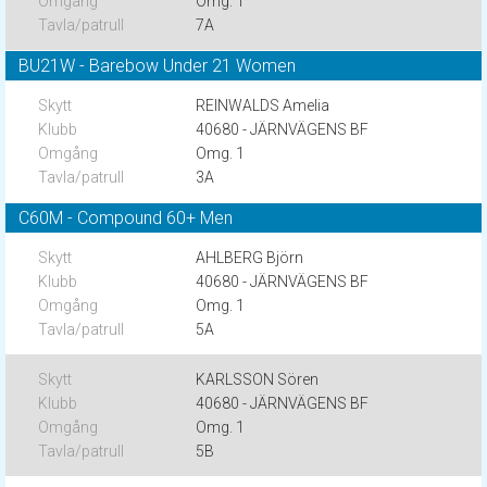
Omg. 1
7A
BU21W - Barebow Under 21 Women
REINWALDS Amelia
40680 - JÄRNVÄGENS BF
Omg. 1
3A
C60M - Compound 60+ Men
AHLBERG Björn
40680 - JÄRNVÄGENS BF
Omg. 1
5A
KARLSSON Sören
40680 - JÄRNVÄGENS BF
Omg. 1
5B