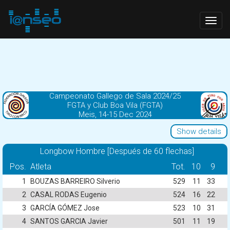
Togg
navig
Campeonato Gallego de Sala 2024/25
FGTA y Club Boa Vila (FGTA)
Meis, 14-15 Dec 2024
Show details
Longbow Hombre [Después de 60 flechas]
Pos.
Atleta
Tot.
10
9
1
BOUZAS BARREIRO Silverio
529
11
33
2
CASAL RODAS Eugenio
524
16
22
3
GARCÍA GÓMEZ Jose
523
10
31
4
SANTOS GARCIA Javier
501
11
19