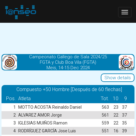
Togg
navig
Campeonato Gallego de Sala 2024/25
FGTA y Club Boa Vila (FGTA)
Meis, 14-15 Dec 2024
Show details
Compuesto +50 Hombre [Después de 60 flechas]
Pos.
Atleta
Tot.
10
9
1
MOTTO ACOSTA Reinaldo Daniel
563
23
37
2
ALVAREZ AMOR Jorge
561
22
37
3
IGLESIAS MUIÑOS Ramon
559
22
35
4
RODRÍGUEZ GARCÍA Jose Luis
551
16
39