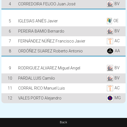
BV
4
CORREDOIRA FEIJOO Juan José
OE
5
IGLESIAS ANIÉS Javier
BV
6
PEREIRA BAMIO Bernardo
AC
7
FERNÁNDEZ NÚÑEZ Francisco Javier
AA
8
ORDÓÑEZ SUAREZ Roberto Antonio
BV
9
RODRIGUEZ ALVAREZ Miguel Angel
BV
10
PARDAL LUIS Camilo
AC
11
CORRAL RICO Manuel Luis
MG
12
VALES PORTO Alejandro
Back