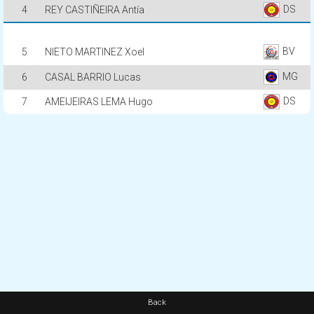
DS
4
REY CASTIÑEIRA Antía
BV
5
NIETO MARTINEZ Xoel
MG
6
CASAL BARRIO Lucas
DS
7
AMEIJEIRAS LEMA Hugo
Back