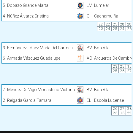
5
Dopazo Grande Marta
LM
Lumelar
4
Núñez Álvarez Cristina
CH
Cachamuiña
22
22
25
28
28
23
24
25
24
26
3
Fernández López María Del Carmen
BV
Boa Vila
6
Armada Vázquez Guadalupe
AC
Arqueros De Cambre
23
25
15
25
26
27
7
Méndez De Vigo Monasterio Victoria
BV
Boa Vila
2
Reigada García Tamara
EL
Escola Lucense
26
27
23
23
13
22