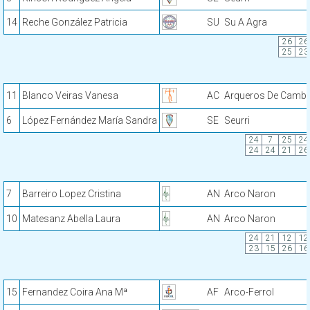
14
Reche González Patricia
SU
Su A Agra
26
26
25
23
11
Blanco Veiras Vanesa
AC
Arqueros De Cambr
6
López Fernández María Sandra
SE
Seurri
24
7
25
24
24
24
21
26
7
Barreiro Lopez Cristina
AN
Arco Naron
10
Matesanz Abella Laura
AN
Arco Naron
24
21
12
12
23
15
26
16
15
Fernandez Coira Ana Mª
AF
Arco-Ferrol