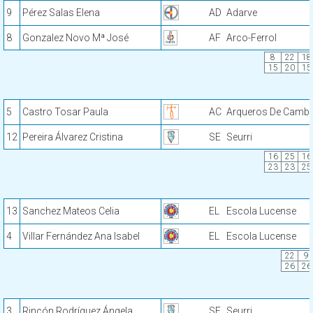
9
Pérez Salas Elena
AD
Adarve
8
Gonzalez Novo Mª José
AF
Arco-Ferrol
8
22
18
15
20
15
5
Castro Tosar Paula
AC
Arqueros De Cambr
12
Pereira Álvarez Cristina
SE
Seurri
16
25
16
23
23
25
13
Sanchez Mateos Celia
EL
Escola Lucense
4
Villar Fernández Ana Isabel
EL
Escola Lucense
22
9
26
26
3
Rincón Rodríguez Ángela
SE
Seurri