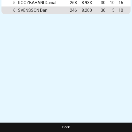
5
ROOZBAHANI Danial
268
8.933
30
10
16
6
SVENSSON Dan
246
8.200
30
5
10
Back