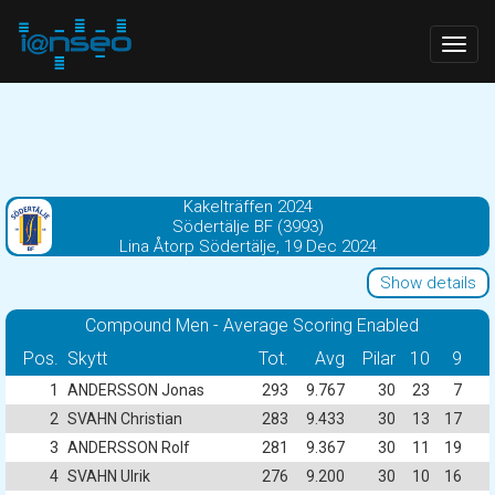
Togg
navig
Kakelträffen 2024
Södertälje BF (3993)
Lina Åtorp Södertälje, 19 Dec 2024
Show details
Compound Men - Average Scoring Enabled
Pos.
Skytt
Tot.
Avg
Pilar
10
9
1
ANDERSSON Jonas
293
9.767
30
23
7
2
SVAHN Christian
283
9.433
30
13
17
3
ANDERSSON Rolf
281
9.367
30
11
19
4
SVAHN Ulrik
276
9.200
30
10
16