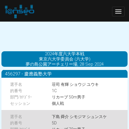
Togg
navig
2024年度六大学本戦
東京六大学委員会 (六大学)
夢の島公園アーチェリー場, 28 Sep 2024
456297 - 慶應義塾大学
荘司 有輝 ショウジ ユウキ
1C
リカーブ 50m男子
個人戦
下島 舜介 シモジマ シュンスケ
5D