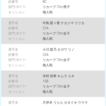
8C
リカーブ 70m男子
個人戦
中島 梨々香 ナカジマ リリカ
27A
リカーブ 70m女子
個人戦
小川 梨乃 オガワ リノ
23A
リカーブ 70m女子
個人戦
木村 有希 キムラ ユキ
15B
リカーブ 70m女子
個人戦
片伊木 うらら カタイキ ウララ