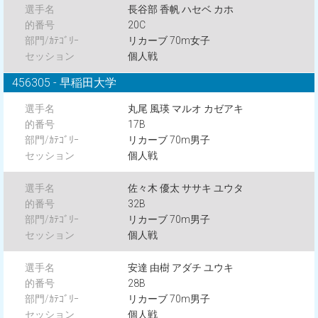
長谷部 香帆 ハセベ カホ
20C
リカーブ 70m女子
個人戦
456305 - 早稲田大学
丸尾 風瑛 マルオ カゼアキ
17B
リカーブ 70m男子
個人戦
佐々木 優太 ササキ ユウタ
32B
リカーブ 70m男子
個人戦
安達 由樹 アダチ ユウキ
28B
リカーブ 70m男子
個人戦