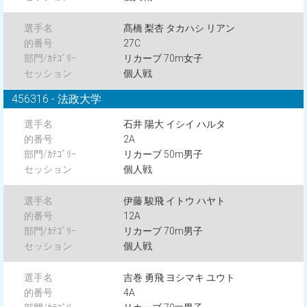
髙橋 梨杏 タカハシ リアン
27C
リカーブ 70m女子
個人戦
456316 - 法政大学
石井 陽大 イシイ ハルタ
2A
リカーブ 50m男子
個人戦
伊藤 駿飛 イトウ ハヤト
12A
リカーブ 70m男子
個人戦
吉巻 勇飛 ヨシマキ ユウト
4A