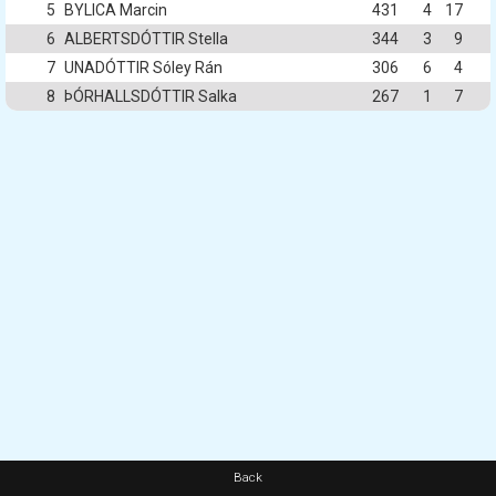
5
BYLICA Marcin
431
4
17
6
ALBERTSDÓTTIR Stella
344
3
9
7
UNADÓTTIR Sóley Rán
306
6
4
8
ÞÓRHALLSDÓTTIR Salka
267
1
7
Back