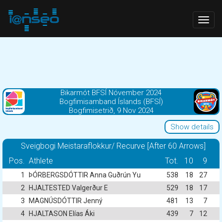
Togg
navig
Bikarmót BFSÍ Nóvember 2024
Bogfimisamband Íslands (BFSÍ)
Bogfimisetrið, 9 Nov 2024
Show details
Sveigbogi Meistaraflokkur/ Recurve [After 60 Arrows]
Pos.
Athlete
Tot.
10
9
1
ÞÓRBERGSDÓTTIR Anna Guðrún Yu
538
18
27
2
HJALTESTED Valgerður E
529
18
17
3
MAGNÚSDÓTTIR Jenný
481
13
7
4
HJALTASON Elías Áki
439
7
12