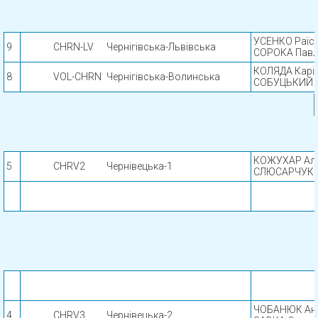
УСЕНКО Раїс
9
СHRN-LV
Чернігівська-Львівська
СОРОКА Пав
КОЛЯДА Карі
8
VOL-CHRN
Чернігівська-Волинська
СОБУЦЬКИЙ 
КОЖУХАР Алі
5
CHRV2
Чернівецька-1
СЛЮСАРЧУК 
ЧОБАНЮК Ан
4
CHRV3
Чернівецька-2