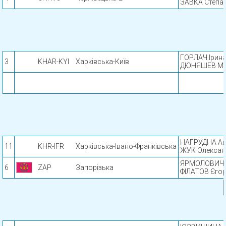
ЗАВКА Степа
ГОРЛАЧ Ірин
3
KHAR-KYI
Харківська-Київ
ДЮНЯШЕВ Ми
НАГРУДНА Ав
11
KHR-IFR
Харківська-Івано-Франківська
ЖУК Олексан
ЯРМОЛОВИЧ 
6
ZAP
Запорізька
ФІЛАТОВ Єго