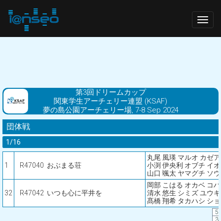
Togg
navig
第3回ドリームカップ
関東学生アーチェリー連盟 (KSAF)
夢の島公園アーチェリー場, 7-8 Sep 2024
団体戦
1/16
丸尾 風瑛 マルオ カゼ
1
R47040
おぶまる荘
小渕 伊央利 オブチ イ
山口 颯太 ヤマグチ ソ
岡部 こはる オカベ コ
32
R47042
いつも心に平井を
清水 悠生 シミズ ユウキ
髙橋 翔希 タカハシ シ
5
3