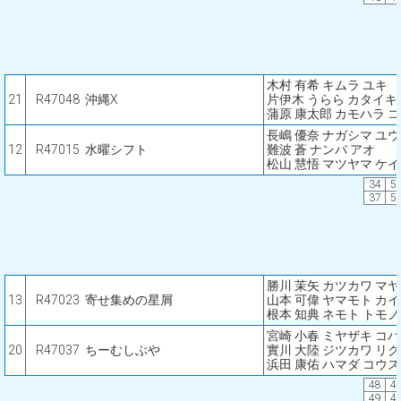
木村 有希 キムラ ユキ
21
R47048
沖縄X
片伊木 うらら カタイキ
蒲原 康太郎 カモハラ 
長嶋 優奈 ナガシマ ユ
12
R47015
水曜シフト
難波 蒼 ナンバ アオ
松山 慧悟 マツヤマ ケ
34
5
37
5
勝川 茉矢 カツカワ マヤ
13
R47023
寄せ集めの星屑
山本 可偉 ヤマモト カイ
根本 知典 ネモト トモ
宮崎 小春 ミヤザキ コ
20
R47037
ちーむしぶや
實川 大陸 ジツカワ リク
浜田 康佑 ハマダ コウ
48
4
49
4