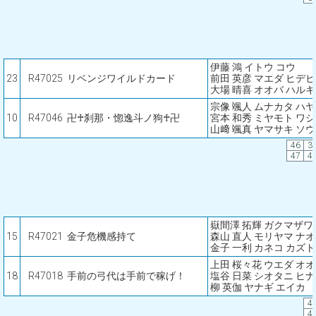
伊藤 鴻 イトウ コウ
23
R47025
リベンジワイルドカード
前田 英彦 マエダ ヒデ
大場 晴喜 オオバ ハルキ
宗像 颯人 ムナカタ ハ
10
R47046
卍♰刹那・惚逸斗ノ狗♰卍
宮本 和秀 ミヤモト ワ
山﨑 颯真 ヤマサキ ソ
46
3
47
4
嶽間澤 拓輝 ガクマザワ
15
R47021
金子危機感持て
森山 直人 モリヤマ ナ
金子 一利 カネコ カズ
上田 桜々花 ウエダ オ
18
R47018
手前の弓代は手前で稼げ！
塩谷 日菜 シオタニ ヒナ
柳 英伽 ヤナギ エイカ
4
4