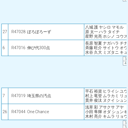
八城 護 ヤシロ マモル
27
R47028
ぼろぼろーず
原 太一 ハラ タイチ
星野 光亮 ホシノ コウ
長原 智夏 ナガハラ チ
6
R47016
伸び代300点
斉藤 旺介 サイトウ オ
水谷 久大 ミズタニ キ
3
4
平石 裕資 ヒライシ ユ
7
R47019
埼玉県の汚点
村上 竜登 ムラカミ リ
貫井 俊汰 ヌクイ シュ
浅草 彩 アサクサ アヤ
26
R47044
One Chance
小田 隼輝 オダ シュンキ
木村 亮介 キムラ リョ
3
3