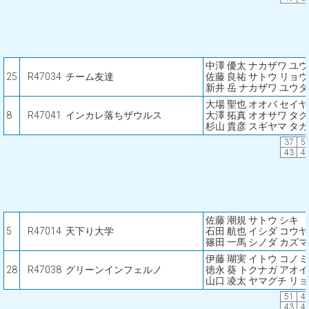
中澤 優太 ナカザワ ユ
25
R47034
チーム友達
佐藤 良祐 サトウ リョ
新井 岳 ナカザワ ユウタ
大場 聖也 オオバ セイヤ
8
R47041
インカレ落ちザウルス
大澤 拓真 オオサワ タ
杉山 貴彦 スギヤマ タ
37
5
43
4
佐藤 潮規 サトウ シキ
5
R47014
天下り大学
石田 航也 イシダ コウヤ
篠田 一馬 シノダ カズマ
伊藤 瑚実 イトウ コノミ
28
R47038
グリーンインフェルノ
徳永 葵 トクナガ アオイ
山口 凌太 ヤマグチ リ
51
4
43
4