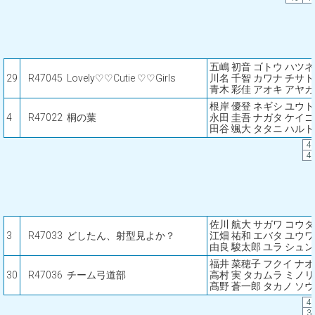
五嶋 初音 ゴトウ ハツネ
29
R47045
Lovely♡♡Cutie ♡♡Girls
川名 千智 カワナ チサト
青木 彩佳 アオキ アヤカ
根岸 優登 ネギシ ユウト
4
R47022
桐の葉
永田 圭吾 ナガタ ケイゴ
田谷 颯大 タタニ ハルト
4
4
佐川 航大 サガワ コウ
3
R47033
どしたん、射型見よか？
江畑 祐和 エバタ ユウワ
由良 駿太郎 ユラ シュ
福井 菜穂子 フクイ ナ
30
R47036
チーム弓道部
高村 実 タカムラ ミノリ
髙野 蒼一郎 タカノ ソ
4
3