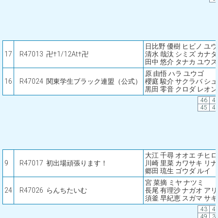
日比野 優樹 ヒビノ ユ
17
R47013
卍†1/12At†卍
清水 哉汰 シミズ カナタ
田中 悠介 タナカ ユウ
原 由悟 ハラ ユウゴ
16
R47024
関東学生ブラック連盟（公式）
櫻庭 駿介 サクラバ シ
黒田 零音 クロダ レオン
46
4
45
4
大江 千尋 オオエ チヒロ
9
R47017
初出場頑張ります！
川崎 里菜 カワサキ リナ
郷田 琉生 ゴウダ ルイ
宮 菜摘 ミヤ ナツミ
24
R47026
らんちたいむ
長尾 有理沙 ナガオ ア
須釜 早紀恵 スガマ サ
43
4
49
3