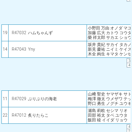
小野田 万由 オノダ マユ
19
R47032
ハムちゃんず
加藤 広大 カトウ コウタ
榮 祥太郎 サカエ ショ
坂井 貴紀 サカイ タカ
14
R47043
Yny
新見 慶祐 ニイミ ケイ
木全 絢生 キマタ ケン
3
4
山﨑 聖史 ヤマザキ サ
11
R47029
ぶりぶりの海老
梅澤 徹太 ウメザワ テ
野口 勇生 ノグチ ユウキ
瀬島 莉欧 セシマ リオ
22
R47012
炙りたらこ
田部 裕太 タベ ユウタ
飯田 稜 イイダ リョウ
4
2