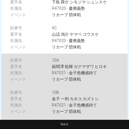
下島 舜介 シモジマ シュンスケ
R47020 - 慶應義塾
リカーブ 団体戦
9C
山辺 鴻介 ヤマベ コウスケ
R47020 - 慶應義塾
リカーブ 団体戦
10A
嶽間澤 拓輝 ガクマザワ ヒロキ
R47021 - 金子危機感持て
リカーブ 団体戦
10B
金子 一利 カネコ カズトシ
R47021 - 金子危機感持て
リカーブ 団体戦
10C
Back