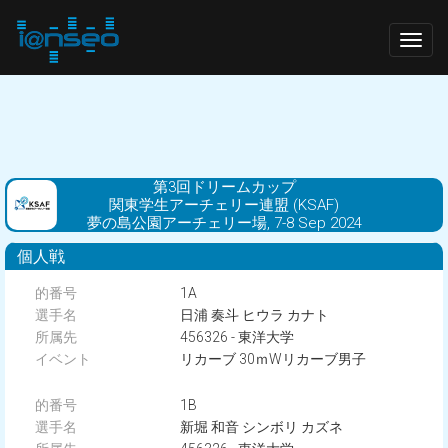
Togg
navig
第3回ドリームカップ
関東学生アーチェリー連盟 (KSAF)
夢の島公園アーチェリー場, 7-8 Sep 2024
個人戦
1A
日浦 奏斗 ヒウラ カナト
456326 - 東洋大学
リカーブ 30ｍWリカーブ男子
1B
新堀 和音 シンボリ カズネ