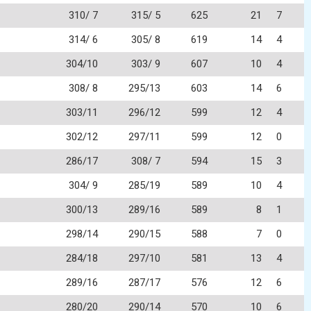
310/ 7
315/ 5
625
21
7
314/ 6
305/ 8
619
14
4
304/10
303/ 9
607
10
4
308/ 8
295/13
603
14
6
303/11
296/12
599
12
4
302/12
297/11
599
12
0
286/17
308/ 7
594
15
3
304/ 9
285/19
589
10
4
300/13
289/16
589
8
1
298/14
290/15
588
7
0
284/18
297/10
581
13
4
289/16
287/17
576
12
6
280/20
290/14
570
10
6