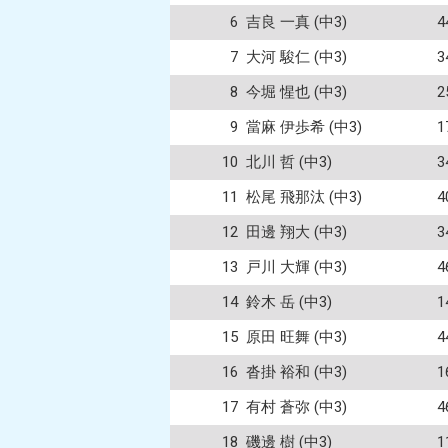
6
吉良 一真 (中3)
7
大河 駿仁 (中3)
8
今堀 惺也 (中3)
9
當麻 伊歩希 (中3)
10
北川 哲 (中3)
11
松尾 飛那汰 (中3)
12
田邊 翔大 (中3)
13
戸川 大輝 (中3)
14
鈴木 岳 (中3)
15
原田 旺舞 (中3)
16
沓掛 裕和 (中3)
17
有村 蒼弥 (中3)
18
磯邊 樹 (中3)
1