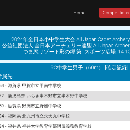
Home
Competitions
2024年全日本小中学生大会 All Japan Cadet Archery C
公益社団法人 全日本アーチェリー連盟 All Japan Archery Fed
つま恋リゾート彩の郷 第1スポーツ広場, 14-15 S
RC中学生男子（60m） [確定記録]
所属先
254 - 滋賀県 甲賀市立甲南中学校
462 - 鹿児島県 いちき串木野市立串木野中学校
259 - 滋賀県 野洲市立野洲中学校
404 - 福岡県 北九州市立永犬丸中学校
184 - 福井県 福井大学教育学部附属義務教育学校