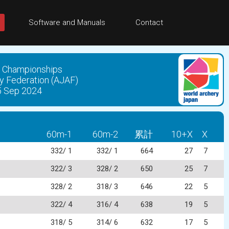
Software and Manuals
Contact
hampionships
eration (AJAF)
ep 2024
60m-1
60m-2
累計
10+X
X
332/ 1
332/ 1
664
27
7
322/ 3
328/ 2
650
25
7
328/ 2
318/ 3
646
22
5
322/ 4
316/ 4
638
19
5
318/ 5
314/ 6
632
17
5