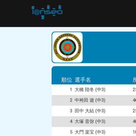
順位
選手名
1
大橋 陸冬 (中3)
2
中袴田 遊 (中3)
3
田中 大結 (中3)
4
大塚 音弥 (中3)
5
大門 楽宝 (中3)