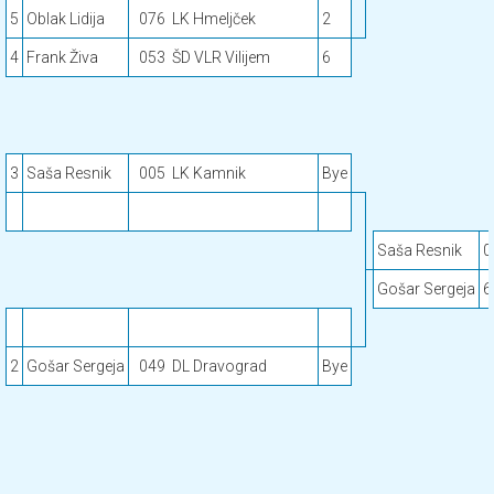
5
Oblak Lidija
076
LK Hmeljček
2
4
Frank Živa
053
ŠD VLR Vilijem
6
3
Saša Resnik
005
LK Kamnik
Bye
Saša Resnik
0
Gošar Sergeja
6
2
Gošar Sergeja
049
DL Dravograd
Bye